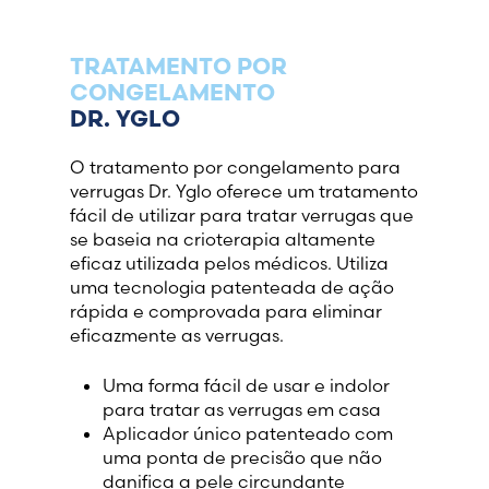
France (French)
TRATAMENTO POR
CONGELAMENTO
Finland (Finnish)
DR. YGLO
Hong Kong (Chinese)
O tratamento por congelamento para
verrugas Dr. Yglo oferece um tratamento
fácil de utilizar para tratar verrugas que
India (Hindi)
se baseia na crioterapia altamente
eficaz utilizada pelos médicos. Utiliza
Ireland (Irish)
uma tecnologia patenteada de ação
rápida e comprovada para eliminar
eficazmente as verrugas.
Italy (Italian)
Uma forma fácil de usar e indolor
Kuwait (Arabic)
para tratar as verrugas em casa
Aplicador único patenteado com
Latvia (Latvian)
uma ponta de precisão que não
danifica a pele circundante