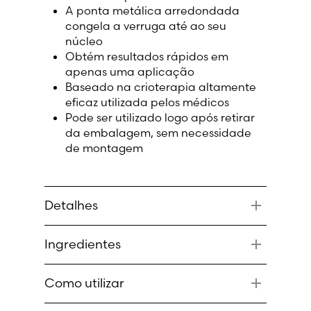
A ponta metálica arredondada
Lithuania (Lithuanian)
congela a verruga até ao seu
núcleo
Moldova (Moldovan)
Obtém resultados rápidos em
apenas uma aplicação
Baseado na crioterapia altamente
Morocco (French)
eficaz utilizada pelos médicos
Pode ser utilizado logo após retirar
Poland (Polish)
da embalagem, sem necessidade
de montagem
Portugal (Portuguese)
Serbia (Serbian)
Detalhes
Deteta a verruga
Slovenia (Slovene)
Ingredientes
Sem contacto direto entre o gás e a
pele
Lata de alumínio com o agente
Spain (Spanish)
Ideal para verrugas nos pés
Como utilizar
arrefecedor ártico (DME)
Não utilizar em crianças com menos
Sweden (Swedish)
de 4 anos
Coloque o atuador na lata de spray