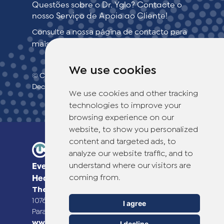
Questões sobre o Dr. Yglo? Contacte o
nosso Serviço de Apoio ao Cliente!
Consulte a nossa página de contacto para
mais informações.
We use cookies
© Copyright 2026 TheOTCLab B.V.
>
Declaração de confidencialidade
We use cookies and other tracking
technologies to improve your
browsing experience on our
website, to show you personalized
content and targeted ads, to
analyze our website traffic, and to
understand where our visitors are
Everyday Smart
coming from.
Healthcare Solutions
TheOTCLab B.V.
Fred. Roeskestraat 115,
1076 EE Amsterdam, The Netherlands
I agree
Para mais informações, visite
www.theotclab.com
I decline