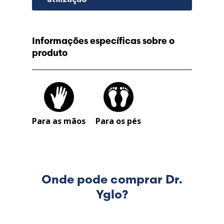
Lithuania (Lithuanian)
Moldova (Moldovan)
Informações específicas sobre o
produto
Morocco (French)
Poland (Polish)
Portugal (Portuguese)
Para as mãos
Para os pés
Serbia (Serbian)
Slovenia (Slovene)
Onde pode comprar Dr.
Yglo?
Spain (Spanish)
Sweden (Swedish)