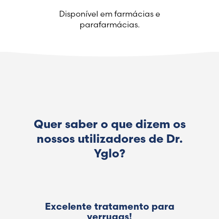
Disponível em farmácias e
Switzerland (Deutsch)
parafarmácias.
Switzerland (French)
Switzerland (Italian)
United Arab Emirates (Arabic)
Quer saber o que dizem os
United Kingdom (English)
nossos utilizadores de Dr.
Yglo?
Excelente tratamento para
verrugas!