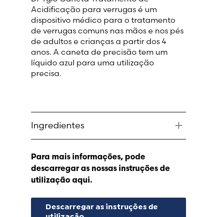
Acidificação para verrugas é um
dispositivo médico para o tratamento
France (French)
de verrugas comuns nas mãos e nos pés
de adultos e crianças a partir dos 4
Finland (Finnish)
anos. A caneta de precisão tem um
líquido azul para uma utilização
Hong Kong (Chinese)
precisa.
India (Hindi)
Ireland (Irish)
Ingredientes
Uma caneta de 3 ml com uma
Italy (Italian)
combinação de ácido
Para mais informações, pode
monocloroacético (50%), água
descarregar as nossas instruções de
Kuwait (Arabic)
purificada e azul de metileno.
utilização aqui.
Latvia (Latvian)
Descarregar as instruções de
utilização