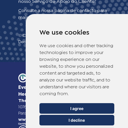
nosso Serviço de Apoio ao Cliente!
Consulte a nossa página de contacto para
mais informações.
We use cookies
© Copyright 2026 TheOTCLab B.V.
>
Declaração de confidencialidade
We use cookies and other tracking
technologies to improve your
browsing experience on our
website, to show you personalized
content and targeted ads, to
analyze our website traffic, and to
understand where our visitors are
Everyday Smart
coming from.
Healthcare Solutions
TheOTCLab B.V.
Fred. Roeskestraat 115,
1076 EE Amsterdam, The Netherlands
I agree
Para mais informações, visite
www.theotclab.com
I decline