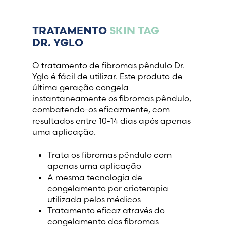
France (French)
TRATAMENTO
SKIN TAG
DR. YGLO
Finland (Finnish)
O tratamento de fibromas pêndulo Dr.
Hong Kong (Chinese)
Yglo é fácil de utilizar. Este produto de
última geração congela
instantaneamente os fibromas pêndulo,
India (Hindi)
combatendo-os eficazmente, com
resultados entre 10-14 dias após apenas
Ireland (Irish)
uma aplicação.
Trata os fibromas pêndulo com
Italy (Italian)
apenas uma aplicação
A mesma tecnologia de
Kuwait (Arabic)
congelamento por crioterapia
utilizada pelos médicos
Latvia (Latvian)
Tratamento eficaz através do
congelamento dos fibromas