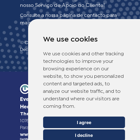
nosso Serviço de Apoio ao Cliente!
Consulte a nossa página de contacto para
mais informações.
We use cookies
© Copyright 2026 TheOTCLab B.V.
>
Declaração de confidencialidade
We use cookies and other tracking
technologies to improve your
browsing experience on our
website, to show you personalized
content and targeted ads, to
analyze our website traffic, and to
understand where our visitors are
Everyday Smart
coming from.
Healthcare Solutions
TheOTCLab B.V.
Fred. Roeskestraat 115,
1076 EE Amsterdam, The Netherlands
I agree
Para mais informações, visite
www.theotclab.com
I decline