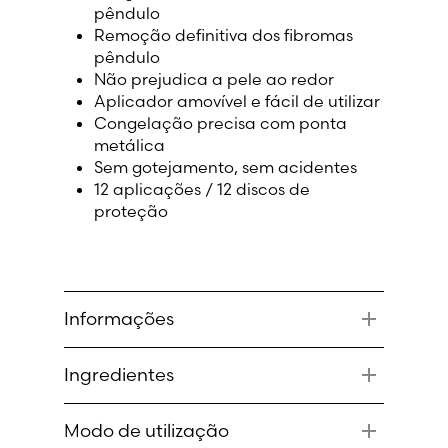
pêndulo
Lithuania (Lithuanian)
Remoção definitiva dos fibromas
pêndulo
Moldova (Moldovan)
Não prejudica a pele ao redor
Aplicador amovível e fácil de utilizar
Congelação precisa com ponta
Morocco (French)
metálica
Sem gotejamento, sem acidentes
Poland (Polish)
12 aplicações / 12 discos de
proteção
Portugal (Portuguese)
Serbia (Serbian)
Informações
Slovenia (Slovene)
Trata os fibromas pêndulo em
Ingredientes
apenas uma aplicação
Spain (Spanish)
Não prejudica a pele ao redor
Lata de alumínio com o agente
A mesma tecnologia de
Modo de utilização
arrefecedor da Arctic (DME)
Sweden (Swedish)
congelamento por crioterapia