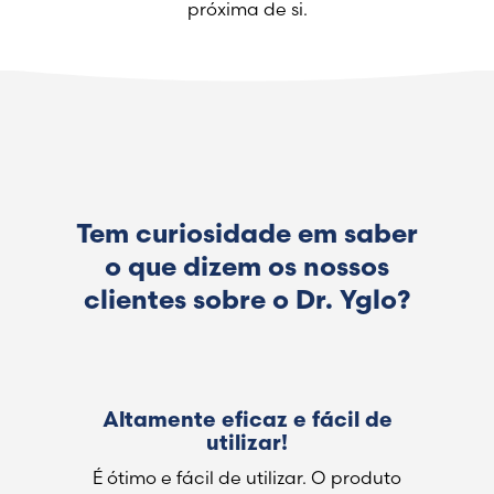
próxima de si.
Retire o aplicador da lata de
aerossol, com a ponta metálica
virada para cima.
Aplique a ponta metálica no
fibroma pêndulo durante 40
segundos. Certifique-se de que a
ponta metálica cobre o fibroma
pêndulo o máximo possível.
Tem curiosidade em saber
Leia as instruções antes de utilizar o
o que dizem os nossos
produto.
clientes sobre o Dr. Yglo?
Altamente eficaz e fácil de
utilizar!
É ótimo e fácil de utilizar. O produto