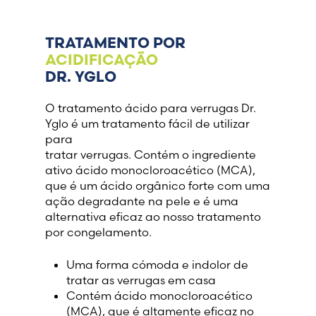
France (French)
TRATAMENTO POR
ACIDIFICAÇÃO
Finland (Finnish)
DR. YGLO
Hong Kong (Chinese)
O tratamento ácido para verrugas Dr.
Yglo é um tratamento fácil de utilizar
para
India (Hindi)
tratar verrugas. Contém o ingrediente
ativo ácido monocloroacético (MCA),
Ireland (Irish)
que é um ácido orgânico forte com uma
ação degradante na pele e é uma
alternativa eficaz ao nosso tratamento
Italy (Italian)
por congelamento.
Kuwait (Arabic)
Uma forma cómoda e indolor de
tratar as verrugas em casa
Latvia (Latvian)
Contém ácido monocloroacético
(MCA), que é altamente eficaz no