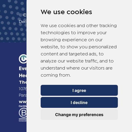
We use cookies
© Copyright 2026 TheOTCLab B.V.
>
Declaração de confidencialidade
We use cookies and other tracking
technologies to improve your
browsing experience on our
website, to show you personalized
content and targeted ads, to
analyze our website traffic, and to
understand where our visitors are
Everyday Smart
coming from.
Healthcare Solutions
TheOTCLab B.V.
Fred. Roeskestraat 115,
1076 EE Amsterdam, The Netherlands
I agree
Para mais informações, visite
www.theotclab.com
I decline
Change my preferences