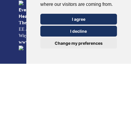
where our visitors are coming from.
Everyday Smart
Healthcare Solutions
I agree
TheOTCLab B.V.
Fred. Roeskestraat 115, 1076
EE Amsterdam, The Netherlands
I decline
Więcej informacji można znaleźć na stronie
www.theotclab.com
Change my preferences