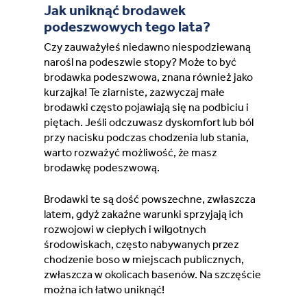
France (French)
Jak uniknąć brodawek
podeszwowych tego lata?
Finland (Finnish)
Czy zauważyłeś niedawno niespodziewaną
narośl na podeszwie stopy? Może to być
brodawka podeszwowa, znana również jako
Hong Kong (Chinese)
kurzajka! Te ziarniste, zazwyczaj małe
brodawki często pojawiają się na podbiciu i
India (Hindi)
piętach. Jeśli odczuwasz dyskomfort lub ból
przy nacisku podczas chodzenia lub stania,
Ireland (Irish)
warto rozważyć możliwość, że masz
brodawkę podeszwową.
Italy (Italian)
Brodawki te są dość powszechne, zwłaszcza
latem, gdyż zakaźne warunki sprzyjają ich
Kuwait (Arabic)
rozwojowi w ciepłych i wilgotnych
środowiskach, często nabywanych przez
Latvia (Latvian)
chodzenie boso w miejscach publicznych,
zwłaszcza w okolicach basenów. Na szczęście
można ich łatwo uniknąć!
Lithuania (Lithuanian)