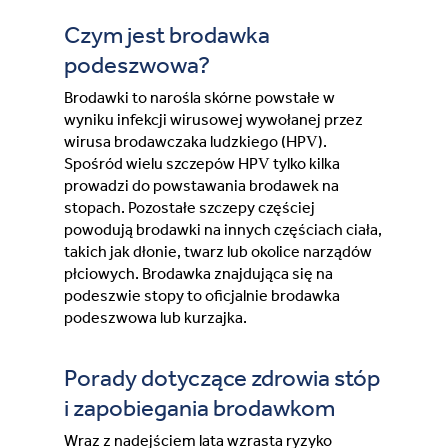
Czym jest brodawka
Moldova (Moldovan)
podeszwowa?
Morocco (French)
Brodawki to narośla skórne powstałe w
wyniku infekcji wirusowej wywołanej przez
wirusa brodawczaka ludzkiego (HPV).
Poland (Polish)
Spośród wielu szczepów HPV tylko kilka
prowadzi do powstawania brodawek na
Portugal (Portuguese)
stopach. Pozostałe szczepy częściej
powodują brodawki na innych częściach ciała,
Serbia (Serbian)
takich jak dłonie, twarz lub okolice narządów
płciowych. Brodawka znajdująca się na
podeszwie stopy to oficjalnie brodawka
Slovenia (Slovene)
podeszwowa lub kurzajka.
Spain (Spanish)
Porady dotyczące zdrowia stóp
i zapobiegania brodawkom
Sweden (Swedish)
Wraz z nadejściem lata wzrasta ryzyko