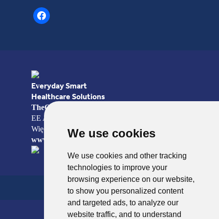
facebook
Everyday Smart
Healthcare Solutions
TheOTCLab B.V.
Fred. Roeskestraat 115, 1076
EE Amsterdam, The Netherlands
Więcej informacji można znaleźć na stronie
We use cookies
www.theotclab.com
We use cookies and other tracking
technologies to improve your
browsing experience on our website,
to show you personalized content
and targeted ads, to analyze our
website traffic, and to understand