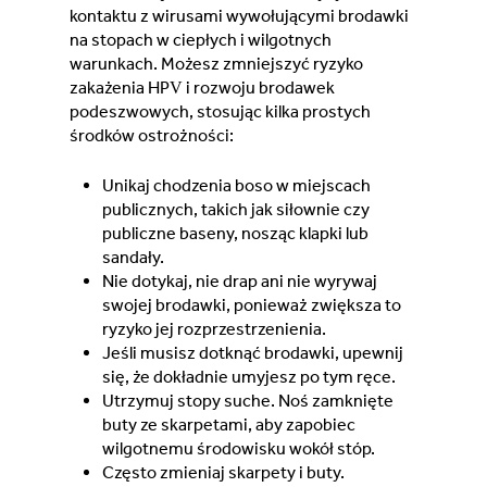
Switzerland (Deutsch)
kontaktu z wirusami wywołującymi brodawki
na stopach w ciepłych i wilgotnych
warunkach. Możesz zmniejszyć ryzyko
Switzerland (French)
zakażenia HPV i rozwoju brodawek
podeszwowych, stosując kilka prostych
Switzerland (Italian)
środków ostrożności:
Unikaj chodzenia boso w miejscach
United Arab Emirates (Arabic)
publicznych, takich jak siłownie czy
publiczne baseny, nosząc klapki lub
United Kingdom (English)
sandały.
Nie dotykaj, nie drap ani nie wyrywaj
United States (English)
swojej brodawki, ponieważ zwiększa to
ryzyko jej rozprzestrzenienia.
Jeśli musisz dotknąć brodawki, upewnij
się, że dokładnie umyjesz po tym ręce.
Utrzymuj stopy suche. Noś zamknięte
buty ze skarpetami, aby zapobiec
wilgotnemu środowisku wokół stóp.
Często zmieniaj skarpety i buty.