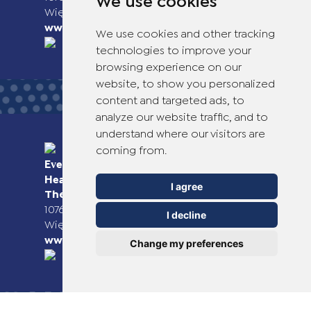
We use cookies
Więcej informacji można znaleźć na stronie
www.theotclab.com
We use cookies and other tracking
technologies to improve your
browsing experience on our
website, to show you personalized
content and targeted ads, to
analyze our website traffic, and to
understand where our visitors are
coming from.
Everyday Smart
Healthcare Solutions
I agree
TheOTCLab B.V.
Fred. Roeskestraat 115,
1076 EE Amsterdam, The Netherlands
I decline
Więcej informacji można znaleźć na stronie
www.theotclab.com
Change my preferences