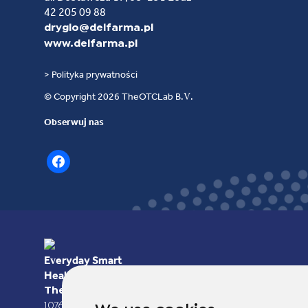
42 205 09 88
dryglo@delfarma.pl
www.delfarma.pl
> Polityka prywatności
© Copyright 2026 TheOTCLab B.V.
Obserwuj nas
facebook
Everyday Smart
Healthcare Solutions
TheOTCLab B.V.
Fred. Roeskestraat 115,
1076 EE Amsterdam, The Netherlands