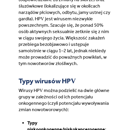
Lithuania (Lithuanian)
śluzówkowe (lokalizujące się w okolicach
narządów płciowych, odbytu, jamy ustnej czy
gardła). HPV jest wirusem niezwykle
Moldova (Moldovan)
powszechnym. Szacuje się, że ponad 50%
osób aktywnych seksualnie zetknie się z nim
Morocco (French)
w ciągu swojego życia. Większość zakażeń
przebiega bezobjawowo i ustępuje
samoistnie w ciągu 1–2 lat, jednak niekiedy
Poland (Polish)
może prowadzić do poważnych powikłań, w
tym nowotworów złośliwych.
Portugal (Portuguese)
Typy wirusów HPV
Serbia (Serbian)
Wirusy HPV można podzielić na dwie główne
grupy w zależności od ich potencjału
Slovenia (Slovene)
onkogennego (czyli potencjału wywoływania
zmian nowotworowych):
Spain (Spanish)
Typy
Sweden (Swedish)
niskoonkogenne/niskokancerogenne
: