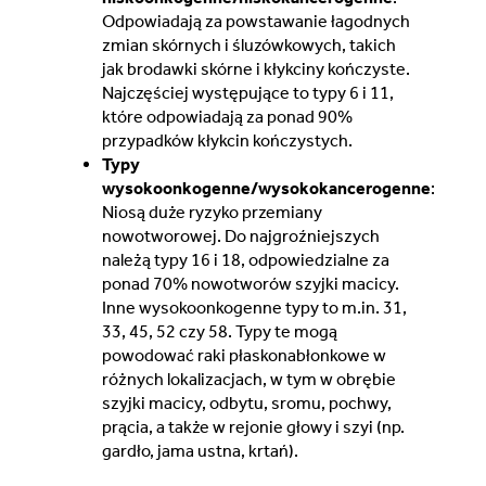
Odpowiadają za powstawanie łagodnych
zmian skórnych i śluzówkowych, takich
Switzerland (Deutsch)
jak brodawki skórne i kłykciny kończyste.
Najczęściej występujące to typy 6 i 11,
Switzerland (French)
które odpowiadają za ponad 90%
przypadków kłykcin kończystych.
Typy
Switzerland (Italian)
wysokoonkogenne/wysokokancerogenne
:
Niosą duże ryzyko przemiany
United Arab Emirates (Arabic)
nowotworowej. Do najgroźniejszych
należą typy 16 i 18, odpowiedzialne za
United Kingdom (English)
ponad 70% nowotworów szyjki macicy.
Inne wysokoonkogenne typy to m.in. 31,
33, 45, 52 czy 58. Typy te mogą
powodować raki płaskonabłonkowe w
różnych lokalizacjach, w tym w obrębie
szyjki macicy, odbytu, sromu, pochwy,
prącia, a także w rejonie głowy i szyi (np.
gardło, jama ustna, krtań).