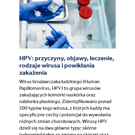
France (French)
Finland (Finnish)
Hong Kong (Chinese)
HPV: przyczyny, objawy, leczenie,
India (Hindi)
rodzaje wirusa i powikłania
zakażenia
Ireland (Irish)
Wirus brodawczaka ludzkiego (Human
Papillomavirus, HPV) to grupa wirusów
Italy (Italian)
zakażających komórki naskórka oraz
nabłonka płaskiego. Zidentyfikowano ponad
200 typów tego wirusa, z których każdy ma
Kuwait (Arabic)
specyficzne cechy i potencjał do wywołania
różnych zmian chorobowych. Wirusy HPV
Latvia (Latvian)
dzieli się na dwa główne typy: skórne
(odpowiedzialne za zmiany na skórze) oraz