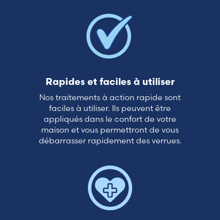
France (French)
Finland (Finnish)
Hong Kong (Chinese)
Rapides et faciles à utiliser
Nos traitements à action rapide sont
India (Hindi)
faciles à utiliser. Ils peuvent être
appliqués dans le confort de votre
Ireland (Irish)
maison et vous permettront de vous
débarrasser rapidement des verrues.
Italy (Italian)
Kuwait (Arabic)
Latvia (Latvian)