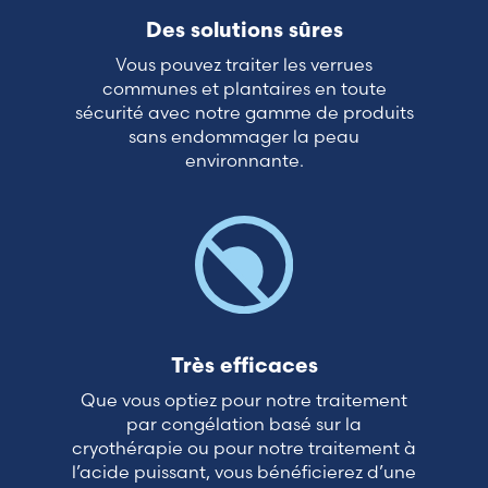
Lithuania (Lithuanian)
Des solutions sûres
Vous pouvez traiter les verrues
Moldova (Moldovan)
communes et plantaires en toute
sécurité avec notre gamme de produits
sans endommager la peau
Morocco (French)
environnante.
Poland (Polish)
Portugal (Portuguese)
Serbia (Serbian)
Très efficaces
Slovenia (Slovene)
Que vous optiez pour notre traitement
par congélation basé sur la
Spain (Spanish)
cryothérapie ou pour notre traitement à
l’acide puissant, vous bénéficierez d’une
Sweden (Swedish)