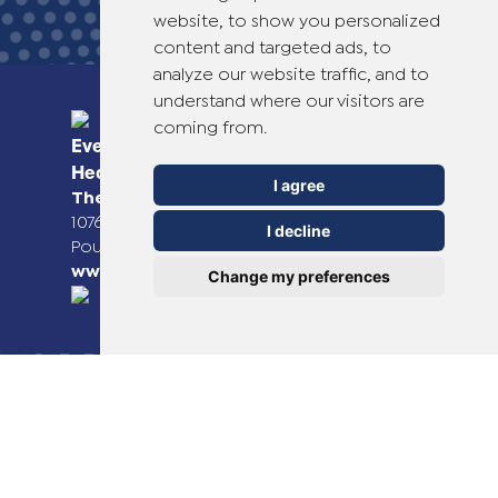
website, to show you personalized
content and targeted ads, to
analyze our website traffic, and to
understand where our visitors are
coming from.
Everyday Smart
Healthcare Solutions
I agree
TheOTCLab B.V.
Fred. Roeskestraat 115,
1076 EE Amsterdam, The Netherlands
I decline
Pour plus d'informations, veuillez consulter
www.theotclab.com
Change my preferences