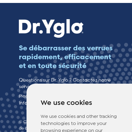
Se débarrasser des verrues
rapidement, efficacement
et en toute sécurité
Questions sur Dr. Yglo ? Contactez notre
service clientèle !
Please see our contact page for more
We use cookies
information.
We use cookies and other tracking
© Copyright 2026 TheOTCLab B.V.
> Politique
technologies to improve your
de confidentialité
browsing experience on our