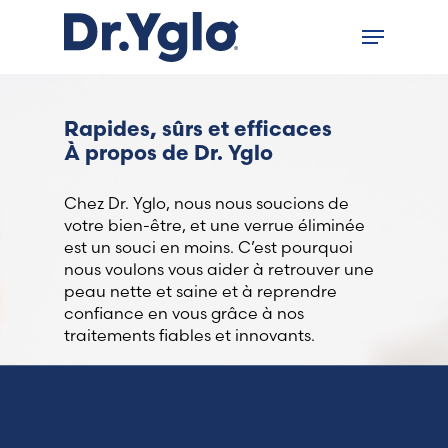
Skip
Menu
to
Close
main
menu
content
Find your solution in these
Rapides, sûrs et efficaces
countries
À propos de Dr. Yglo
Chez Dr. Yglo, nous nous soucions de
Choose your language
votre bien-être, et une verrue éliminée
est un souci en moins. C’est pourquoi
nous voulons vous aider à retrouver une
Accueil
peau nette et saine et à reprendre
confiance en vous grâce à nos
Bosnia (Bosnian)
traitements fiables et innovants.
Croatia (Croatian)
Estonia (Estonian)