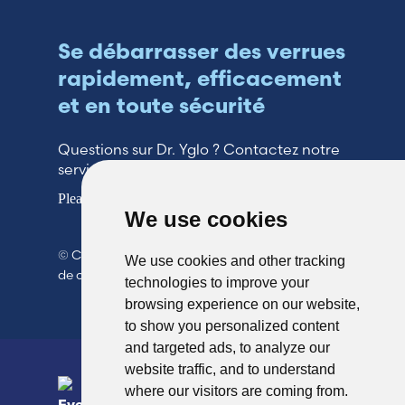
Se débarrasser des verrues
rapidement, efficacement
et en toute sécurité
Questions sur Dr. Yglo ? Contactez notre
service clientèle !
Please see our contact page for more information.
We use cookies
© Copyright 2026 TheOTCLab B.V.
> Politique
We use cookies and other tracking
de confidentialité
technologies to improve your
browsing experience on our website,
to show you personalized content
and targeted ads, to analyze our
website traffic, and to understand
where our visitors are coming from.