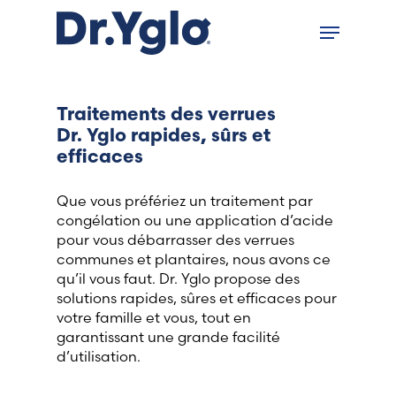
Skip
Close
Menu
to
menu
main
content
Find your solution in these
countries
Traitements des verrues
Dr. Yglo rapides, sûrs et
Choose your language
efficaces
Que vous préfériez un traitement par
Accueil
congélation ou une application d’acide
pour vous débarrasser des verrues
communes et plantaires, nous avons ce
Bosnia (Bosnian)
qu’il vous faut. Dr. Yglo propose des
solutions rapides, sûres et efficaces pour
Croatia (Croatian)
votre famille et vous, tout en
garantissant une grande facilité
Estonia (Estonian)
d’utilisation.