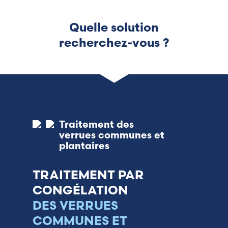
France (French)
Quelle solution
Finland (Finnish)
recherchez-vous ?
Hong Kong (Chinese)
India (Hindi)
Ireland (Irish)
Traitement des
verrues communes et
Italy (Italian)
plantaires
Kuwait (Arabic)
TRAITEMENT PAR
CONGÉLATION
Latvia (Latvian)
DES VERRUES
Lithuania (Lithuanian)
COMMUNES ET