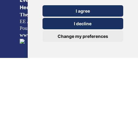
Everyday Smart
Healthcare Solutions
I agree
TheOTCLab B.V.
Fred. Roeskestraat 115, 1076
EE Amsterdam, The Netherlands
I decline
Pour plus d'informations, veuillez consulter
www.theotclab.com
Change my preferences