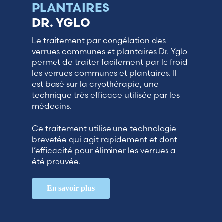
PLANTAIRES
Moldova (Moldovan)
DR. YGLO
Le traitement par congélation des
Morocco (French)
verrues communes et plantaires Dr. Yglo
permet de traiter facilement par le froid
Poland (Polish)
les verrues communes et plantaires. Il
est basé sur la cryothérapie, une
technique très efficace utilisée par les
Portugal (Portuguese)
médecins.
Serbia (Serbian)
Ce traitement utilise une technologie
brevetée qui agit rapidement et dont
Slovenia (Slovene)
l’efficacité pour éliminer les verrues a
été prouvée.
Spain (Spanish)
En savoir plus
Sweden (Swedish)