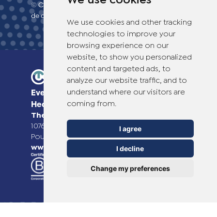
We use cookies
© Copyright 2026 TheOTCLab B.V.
> Politique
de confidentialité
We use cookies and other tracking
technologies to improve your
browsing experience on our
website, to show you personalized
content and targeted ads, to
analyze our website traffic, and to
understand where our visitors are
Everyday Smart
coming from.
Healthcare Solutions
TheOTCLab B.V.
Fred. Roeskestraat 115,
1076 EE Amsterdam, The Netherlands
I agree
Pour plus d'informations, veuillez consulter
www.theotclab.com
I decline
Change my preferences