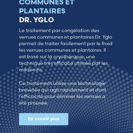
COMMUNES ET
Lithuania (Lithuanian)
PLANTAIRES
DR. YGLO
Moldova (Moldovan)
Le traitement par congélation des
verrues communes et plantaires Dr. Yglo
Morocco (French)
permet de traiter facilement par le froid
les verrues communes et plantaires. Il
Poland (Polish)
est basé sur la cryothérapie, une
technique très efficace utilisée par les
Portugal (Portuguese)
médecins.
Ce traitement utilise une technologie
Serbia (Serbian)
brevetée qui agit rapidement et dont
l’efficacité pour éliminer les verrues a
Slovenia (Slovene)
été prouvée.
Spain (Spanish)
En savoir plus
Sweden (Swedish)