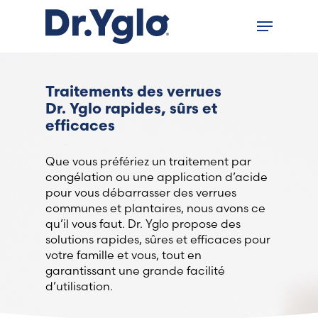
Skip
Menu
to
Close
main
menu
content
Find your solution in these
Traitements des verrues
countries
Dr. Yglo rapides, sûrs et
efficaces
Choose your language
Que vous préfériez un traitement par
congélation ou une application d’acide
pour vous débarrasser des verrues
Accueil
communes et plantaires, nous avons ce
qu’il vous faut. Dr. Yglo propose des
Bosnia (Bosnian)
solutions rapides, sûres et efficaces pour
votre famille et vous, tout en
garantissant une grande facilité
Croatia (Croatian)
d’utilisation.
Estonia (Estonian)