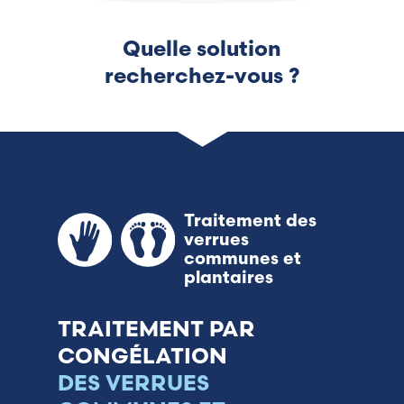
France (French)
Quelle solution
recherchez-vous ?
Finland (Finnish)
Hong Kong (Chinese)
India (Hindi)
Traitement des
Ireland (Irish)
verrues
communes et
Italy (Italian)
plantaires
Kuwait (Arabic)
TRAITEMENT PAR
CONGÉLATION
Latvia (Latvian)
DES VERRUES