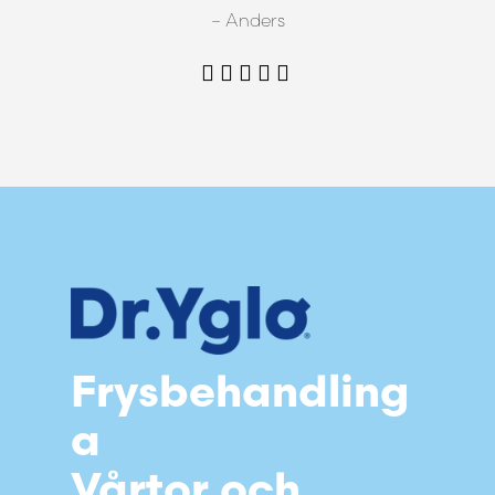
– Anders
Frysbehandling
a
Vårtor och