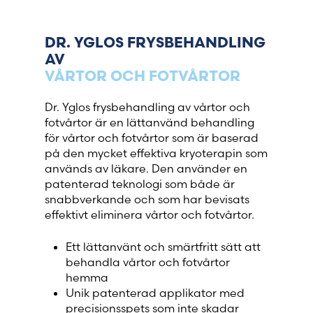
France (French)
DR. YGLOS FRYSBEHANDLING
Finland (Finnish)
AV
VÅRTOR OCH FOTVÅRTOR
Hong Kong (Chinese)
Dr. Yglos frysbehandling av vårtor och
India (Hindi)
fotvårtor är en lättanvänd behandling
för vårtor och fotvårtor som är baserad
på den mycket effektiva kryoterapin som
Ireland (Irish)
används av läkare. Den använder en
patenterad teknologi som både är
Italy (Italian)
snabbverkande och som har bevisats
effektivt eliminera vårtor och fotvårtor.
Kuwait (Arabic)
Ett lättanvänt och smärtfritt sätt att
behandla vårtor och fotvårtor
Latvia (Latvian)
hemma
Unik patenterad applikator med
Lithuania (Lithuanian)
precisionsspets som inte skadar