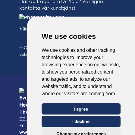
Har du frågor om Dr. Yglo? Vänligen
kontakta vår kundtjänst!
Vänligen se vår kontaktsida för mer information.
We use cookies
© Copyright 2026 TheOTCLab B.V.
>
We use cookies and other tracking
Sekretesspolicy
technologies to improve your
browsing experience on our website,
to show you personalized content
and targeted ads, to analyze our
website traffic, and to understand
where our visitors are coming from.
Everyday Smart
Healthcare Solutions
I agree
Fred. Roeskestraat 115, 1076
TheOTCLab B.V.
EE Amsterdam, The Netherlands
I decline
För mer information, vänligen gå till
www.theotclab.com
Change my preferences