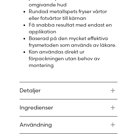
omgivande hud
Rundad metallspets fryser vårtor
Moldova (Moldovan)
eller fotvårtor till kärnan
Få snabba resultat med endast en
Morocco (French)
applikation
Baserad på den mycket effektiva
Poland (Polish)
frysmetoden som används av läkare.
Kan användas direkt ur
förpackningen utan behov av
Portugal (Portuguese)
montering
Serbia (Serbian)
Detaljer
Slovenia (Slovene)
Angriper vårtor och fotvårtor
Ingredienser
Ingen direktkontakt mellan gas och
Spain (Spanish)
hud
Aluminiumburk med kylgas (DME)
Effektiv behandling genom frysning
Användning
Sweden (Swedish)
Använd inte på barn under 4 år
Placera aerosolbehållaren på en