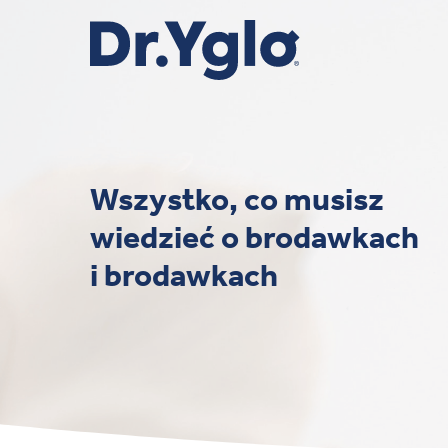
Skip
to
main
content
Wszystko, co musisz
wiedzieć o brodawkach
i brodawkach