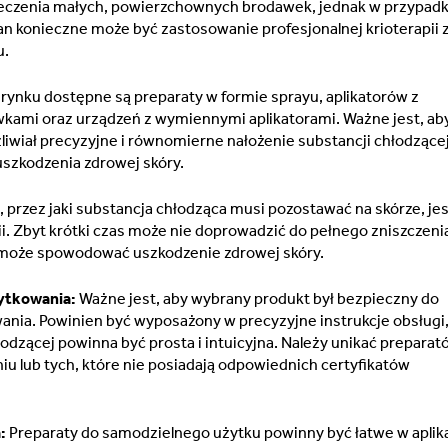
leczenia małych, powierzchownych brodawek, jednak w przypad
n konieczne może być zastosowanie profesjonalnej krioterapii 
u.
rynku dostępne są preparaty w formie sprayu, aplikatorów z
ami oraz urządzeń z wymiennymi aplikatorami. Ważne jest, ab
iwiał precyzyjne i równomierne nałożenie substancji chłodzące
uszkodzenia zdrowej skóry.
 przez jaki substancja chłodząca musi pozostawać na skórze, jes
ii. Zbyt krótki czas może nie doprowadzić do pełnego zniszczeni
i może spowodować uszkodzenie zdrowej skóry.
ytkowania:
Ważne jest, aby wybrany produkt był bezpieczny do
nia. Powinien być wyposażony w precyzyjne instrukcje obsługi,
hłodzącej powinna być prosta i intuicyjna. Należy unikać preparat
 lub tych, które nie posiadają odpowiednich certyfikatów
:
Preparaty do samodzielnego użytku powinny być łatwe w aplikac