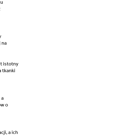
ku
z
y
j na
t istotny
a tkanki
 a
ów o
ji, a ich