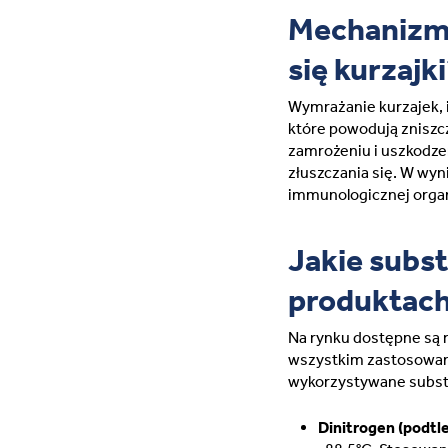
Mechanizm 
się kurzajk
Wymrażanie kurzajek, i
które powodują zniszc
zamrożeniu i uszkodze
złuszczania się. W wyn
immunologicznej organ
Jakie subs
produktach
Na rynku dostępne są 
wszystkim zastosowaną
wykorzystywane subst
Dinitrogen (podtl