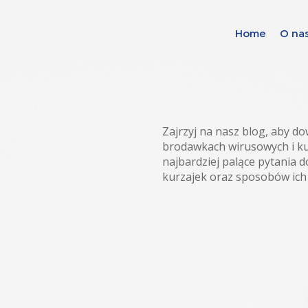
Home
O na
Find your soluti
countries
Zajrzyj na nasz blog, aby do
Choose your languag
brodawkach wirusowych i ku
najbardziej palące pytania
kurzajek oraz sposobów ich 
Home
Bosnia (Bosnian)
Croatia (Croatian)
Estonia (Estonian)