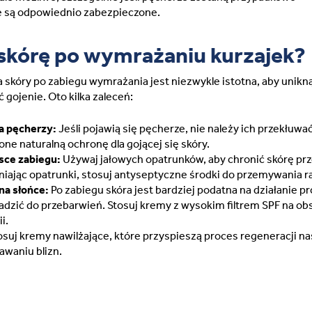
e są odpowiednio zabezpieczone.
 skórę po wymrażaniu kurzajek?
 skóry po zabiegu wymrażania jest niezwykle istotna, aby unikn
 gojenie. Oto kilka zaleceń:
a pęcherzy:
Jeśli pojawią się pęcherze, nie należy ich przekłuwać
ne naturalną ochronę dla gojącej się skóry.
sce zabiegu:
Używaj jałowych opatrunków, aby chronić skórę pr
iając opatrunki, stosuj antyseptyczne środki do przemywania r
na słońce:
Po zabiegu skóra jest bardziej podatna na działanie p
dzić do przebarwień. Stosuj kremy z wysokim filtrem SPF na ob
i.
suj kremy nawilżające, które przyspieszą proces regeneracji na
waniu blizn.