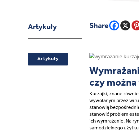
Artykuły
Artykuły
Wymrażanie
czy można
Kurzajki, znane równ
wywołanym przez wirus
stanowią bezpośrednie
stanowić problem este
ich wymrażanie. Na ry
samodzielnego użytku