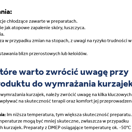
nia:
ncje chłodzące zawarte w preparatach.
ie jak atopowe zapalenie skóry, łuszczyca.
ia.
za w przypadku zmian na stopach, z uwagi na ryzyko trudności w
tawania blizn przerostowych lub keloidów.
które warto zwrócić uwagę przy
oduktu do wymrażania kurzaje
 wymrażania kurzajek, należy zwrócić uwagę na kilka kluczowych
wpływać na skuteczność terapii oraz komfort jej przeprowadzen
ia:
Im niższa temperatura, tym większa skuteczność preparatu.
mperaturze mogą być mniej skuteczne, zwłaszcza w przypadku
ch kurzajek. Preparaty z DMEP osiągające temperaturę ok. -50°