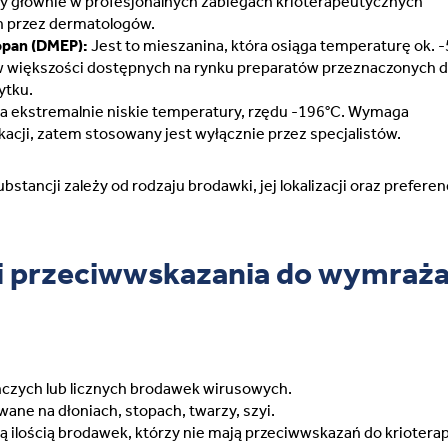
y głównie w profesjonalnych zabiegach krioterapeutycznych
Sweden (Swedish)
 przez dermatologów.
opan (DMEP):
Jest to mieszanina, która osiąga temperaturę ok. -
Switzerland (Deutsch)
 większości dostępnych na rynku preparatów przeznaczonych 
ytku.
Switzerland (French)
a ekstremalnie niskie temperatury, rzędu -196°C. Wymaga
ikacji, zatem stosowany jest wyłącznie przez specjalistów.
Switzerland (Italian)
tancji zależy od rodzaju brodawki, jej lokalizacji oraz preferen
United Arab Emirates (Arabi
i przeciwwskazania do wymraża
United Kingdom (English)
czych lub licznych brodawek wirusowych.
wane na dłoniach, stopach, twarzy, szyi.
ką ilością brodawek, którzy nie mają przeciwwskazań do krioterap