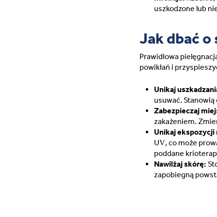
uszkodzone lub ni
Jak dbać o
Prawidłowa pielęgnacja
powikłań i przyspieszyć
Unikaj uszkadzani
usuwać. Stanowią o
Zabezpieczaj miej
zakażeniem. Zmien
Unikaj ekspozycji 
UV, co może prowa
poddane krioterapi
Nawilżaj skórę:
Sto
zapobiegną powsta