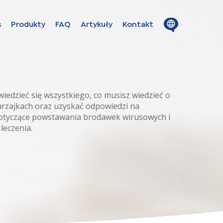
Close
menu
Open
s
Produkty
FAQ
Artykuły
Kontakt
on in these
menu
wiedzieć się wszystkiego, co musisz wiedzieć o
e
rzajkach oraz uzyskać odpowiedzi na
 dotyczące powstawania brodawek wirusowych i
leczenia.