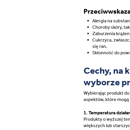
Przeciwwskaza
Alergia na substa
Choroby skóry, tak
Zaburzenia krążen
Cukrzyca, zwłaszc
się ran.
Skłonność do pows
Cechy, na 
wyborze pr
Wybierając produkt do
aspektów, które mogą 
1. Temperatura działan
Produkty o wyższej te
większych lub starszy