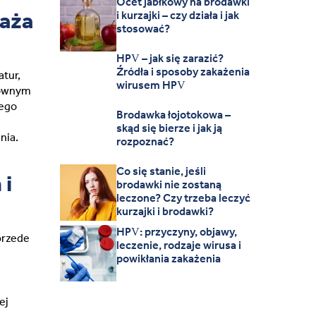
Ocet jabłkowy na brodawki
raża
i kurzajki – czy działa i jak
stosować?
HPV – jak się zarazić?
Źródła i sposoby zakażenia
atur,
wirusem HPV
townym
wego
Brodawka łojotokowa –
skąd się bierze i jak ją
nia.
rozpoznać?
Co się stanie, jeśli
 i
brodawki nie zostaną
leczone? Czy trzeba leczyć
kurzajki i brodawki?
HPV: przyczyny, objawy,
przede
leczenie, rodzaje wirusa i
powikłania zakażenia
ej