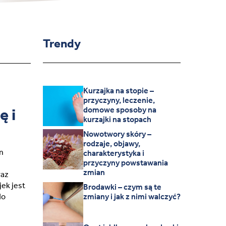
Trendy
Kurzajka na stopie –
przyczyny, leczenie,
ę i
domowe sposoby na
kurzajki na stopach
Nowotwory skóry –
rodzaje, objawy,
m
charakterystyka i
przyczyny powstawania
zmian
raz
ek jest
Brodawki – czym są te
do
zmiany i jak z nimi walczyć?