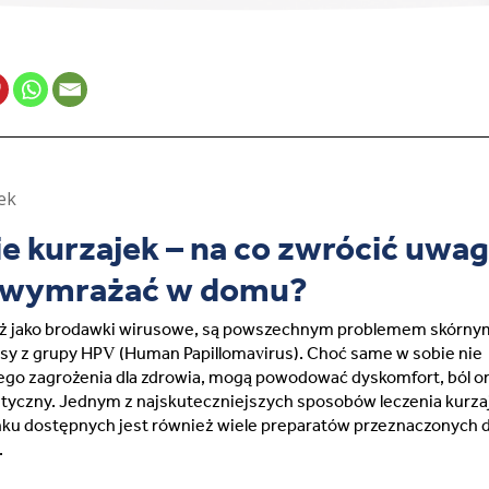
France (French)
Finland (Finnish)
Hong Kong (Chinese)
India (Hindi)
 kurzajek – na co zwrócić uwag
 wymrażać w domu?
Ireland (Irish)
ież jako brodawki wirusowe, są powszechnym problemem skórny
Italy (Italian)
y z grupy HPV (Human Papillomavirus). Choć same w sobie nie
go zagrożenia dla zdrowia, mogą powodować dyskomfort, ból o
tyczny. Jednym z najskuteczniejszych sposobów leczenia kurzaj
Kuwait (Arabic)
nku dostępnych jest również wiele preparatów przeznaczonych 
.
Latvia (Latvian)