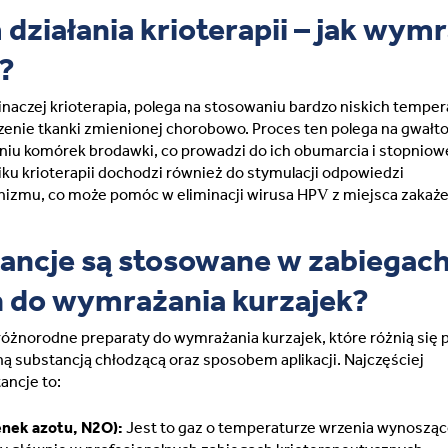
działania krioterapii – jak wym
Lithuania (Lithuanian)
i?
Moldova (Moldovan)
naczej krioterapia, polega na stosowaniu bardzo niskich temper
zenie tkanki zmienionej chorobowo. Proces ten polega na gwał
Morocco (French)
niu komórek brodawki, co prowadzi do ich obumarcia i stopnio
iku krioterapii dochodzi również do stymulacji odpowiedzi
Poland (Polish)
izmu, co może pomóc w eliminacji wirusa HPV z miejsca zakaże
Portugal (Portuguese)
tancje są stosowane w zabiegach
 do wymrażania kurzajek?
Serbia (Serbian)
różnorodne preparaty do wymrażania kurzajek, które różnią się 
Slovenia (Slovene)
 substancją chłodzącą oraz sposobem aplikacji. Najczęściej
ancje to:
Spain (Spanish)
enek azotu, N2O):
Jest to gaz o temperaturze wrzenia wynosząc