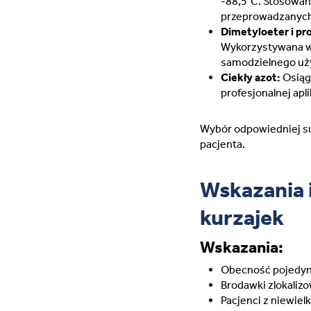
-88,5°C. Stosowan
przeprowadzanych
Dimetyloeter i pr
Wykorzystywana w
samodzielnego uż
Ciekły azot:
Osiąg
profesjonalnej apl
Wybór odpowiedniej subs
pacjenta.
Wskazania 
kurzajek
Wskazania:
Obecność pojedyn
Brodawki zlokalizo
Pacjenci z niewiel