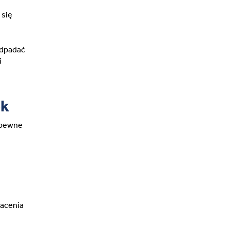
 się
odpadać
i
ek
 pewne
wacenia