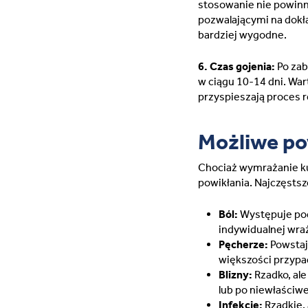
stosowanie nie powinn
pozwalającymi na dokła
bardziej wygodne.
6. Czas gojenia:
Po zab
w ciągu 10-14 dni. War
przyspieszają proces r
Możliwe po
Chociaż wymrażanie k
powikłania. Najczęstsze
Ból:
Występuje pod
indywidualnej wra
Pęcherze:
Powstaj
większości przyp
Blizny:
Rzadko, al
lub po niewłaściwej
Infekcje:
Rzadkie, 