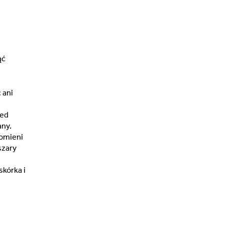
ąć
 ani
zed
any.
romieni
szary
skórka i