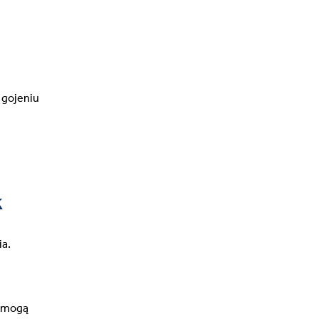
 gojeniu
k
ia.
C mogą