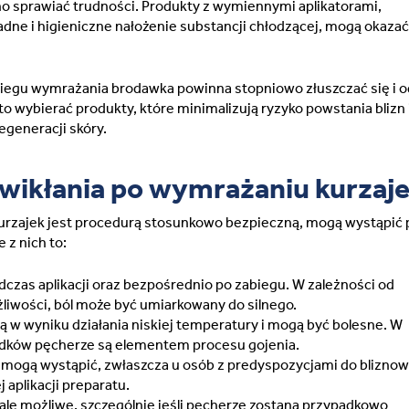
o sprawiać trudności. Produkty z wymiennymi aplikatorami,
dne i higieniczne nałożenie substancji chłodzącej, mogą okazać
iegu wymrażania brodawka powinna stopniowo złuszczać się i 
to wybierać produkty, które minimalizują ryzyko powstania blizn 
egeneracji skóry.
wikłania po wymrażaniu kurzaj
urzajek jest procedurą stosunkowo bezpieczną, mogą wystąpić
 z nich to:
czas aplikacji oraz bezpośrednio po zabiegu. W zależności od
żliwości, ból może być umiarkowany do silnego.
ą w wyniku działania niskiej temperatury i mogą być bolesne. W
adków pęcherze są elementem procesu gojenia.
e mogą wystąpić, zwłaszcza u osób z predyspozycjami do blizno
 aplikacji preparatu.
ale możliwe, szczególnie jeśli pęcherze zostaną przypadkowo