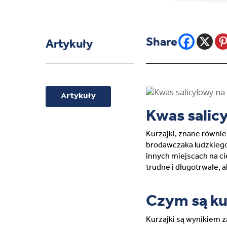
Artykuły
Artykuły
Kwas salicy
Kurzajki, znane równi
brodawczaka ludzkiego 
innych miejscach na ci
trudne i długotrwałe, 
Czym są kur
Kurzajki są wynikiem 