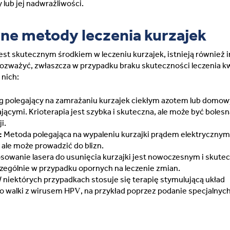
 lub jej nadwrażliwości.
ne metody leczenia kurzajek
est skutecznym środkiem w leczeniu kurzajek, istnieją również 
ozważyć, zwłaszcza w przypadku braku skuteczności leczenia 
 nich:
g polegający na zamrażaniu kurzajek ciekłym azotem lub domo
cymi. Krioterapia jest szybka i skuteczna, ale może być bolesna
i.
:
Metoda polegająca na wypaleniu kurzajki prądem elektrycznym.
 ale może prowadzić do blizn.
sowanie lasera do usunięcia kurzajki jest nowoczesnym i skut
zególnie w przypadku opornych na leczenie zmian.
 niektórych przypadkach stosuje się terapię stymulującą układ
 walki z wirusem HPV, na przykład poprzez podanie specjalnyc