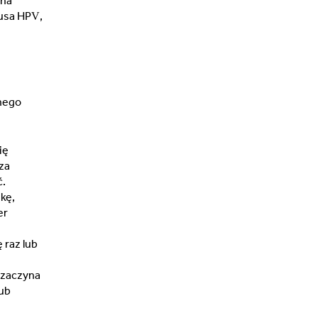
 na
usa HPV,
rnego
ię
za
ć.
kę,
er
 raz lub
 zaczyna
lub