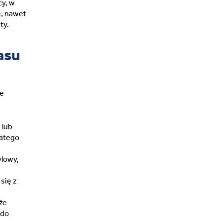
cy, w
e, nawet
ty.
asu
ne
 lub
latego
ylowy,
się z
że
 do