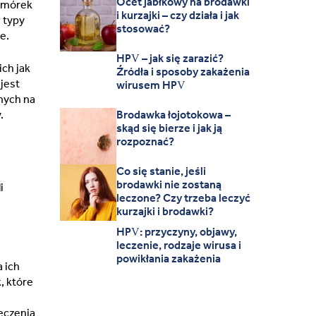
Ocet jabłkowy na brodawki
komórek
i kurzajki – czy działa i jak
 typy
stosować?
e.
HPV – jak się zarazić?
ich jak
Źródła i sposoby zakażenia
jest
wirusem HPV
tnych na
.
Brodawka łojotokowa –
skąd się bierze i jak ją
rozpoznać?
Co się stanie, jeśli
brodawki nie zostaną
i
leczone? Czy trzeba leczyć
kurzajki i brodawki?
HPV: przyczyny, objawy,
leczenie, rodzaje wirusa i
powikłania zakażenia
 ich
, które
leczenia