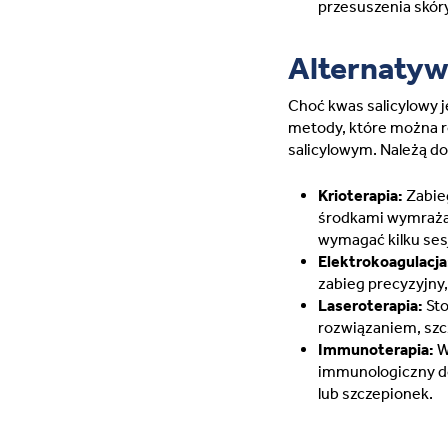
przesuszenia skóry
Alternatyw
Choć kwas salicylowy j
metody, które można r
salicylowym. Należą do
Krioterapia:
Zabie
środkami wymrażają
wymagać kilku sesj
Elektrokoagulacja
zabieg precyzyjny,
Laseroterapia:
Sto
rozwiązaniem, szc
Immunoterapia:
W
immunologiczny do
lub szczepionek.