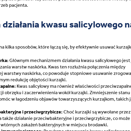
Sweden (Swedish)
rzeb pacjenta.
Switzerland (Deutsch)
działania kwasu salicylowego n
Switzerland (French)
na kilka sposobów, które łączą się, by efektywnie usuwać kurzajk
Switzerland (Italian)
rka:
Głównym mechanizmem działania kwasu salicylowego jest
United Arab Emirates (Arabi
czania warstw naskórka. Kwas ten rozluźnia połączenia między
j warstwy naskórka, co powoduje stopniowe usuwanie zrogowa
United Kingdom (English)
mym redukcję objętości kurzajki.
zapalne:
Kwas salicylowy ma również właściwości przeciwzapalne
i obrzęku i zaczerwienienia wokół kurzajki. Zmniejszenie stanu
móc w łagodzeniu objawów towarzyszących kurzajkom, takich j
bakteryjne i przeciwgrzybicze:
Choć kurzajki są wywołane przez
 także działanie przeciwbakteryjne i przeciwgrzybicze, co może
 wtórnych zakażeń bakteryjnych w miejscu brodawki.