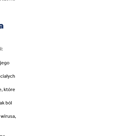
a
i:
 jego
c)
ciałych
, które
ak ból
 wirusa,