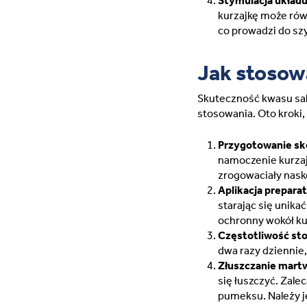
Stymulacja układ
kurzajkę może ró
co prowadzi do sz
Jak stosow
Skuteczność kwasu sal
stosowania. Oto kroki,
Przygotowanie sk
namoczenie kurzaj
zrogowaciały nask
Aplikacja preparat
starając się unika
ochronny wokół ku
Częstotliwość st
dwa razy dziennie,
Złuszczanie mart
się łuszczyć. Zale
pumeksu. Należy j