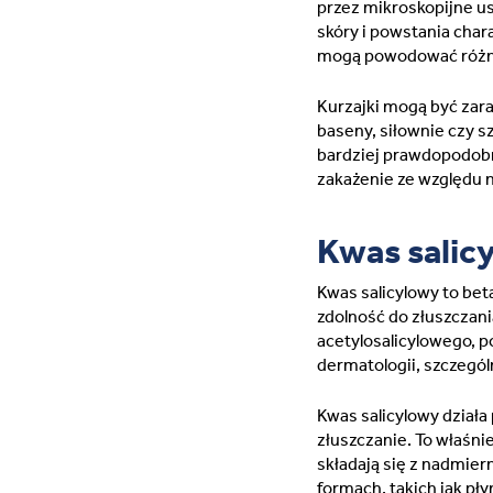
przez mikroskopijne u
skóry i powstania char
mogą powodować różne 
Kurzajki mogą być zara
baseny, siłownie czy s
bardziej prawdopodobny
zakażenie ze względu n
Kwas salicy
Kwas salicylowy to bet
zdolność do złuszczan
acetylosalicylowego, p
dermatologii, szczegól
Kwas salicylowy działa
złuszczanie. To właśni
składają się z nadmie
formach, takich jak pł