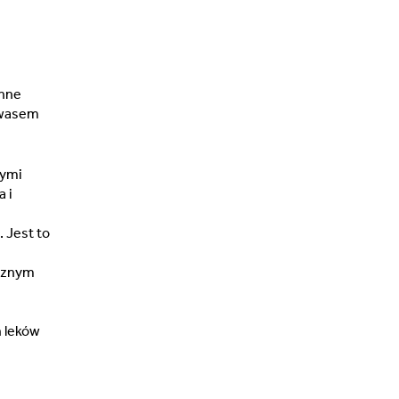
inne
kwasem
wymi
 i
 Jest to
ecznym
h leków