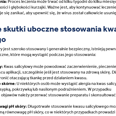
nia:
Proces leczenia może trwać od kilku tygodni do kilku miesię
kości i głębokości kurzajki. Ważne jest, aby kontynuować leczeni
je się zanikać, aby upewnić się, że wirus został całkowicie usunię
e skutki uboczne stosowania kw
go
y jest szeroko stosowany i generalnie bezpieczny, istnieją pew
oczne, które mogą wystąpić podczas jego stosowania:
y:
Kwas salicylowy może powodować zaczerwienienie, pieczenie
u aplikacji, szczególnie jeśli jest stosowany na zdrową skórę. D
ronić otaczającą tkankę przed działaniem kwasu.
e skórne:
U niektórych osób może wystąpić alergia na kwas salic
ysypką, pokrzywką lub nasilonym podrażnieniem. W przypadku
h objawów należy przerwać stosowanie preparatu i skonsultować 
wagi pH skóry:
Długotrwałe stosowanie kwasu salicylowego mo
lną równowagę pH skóry, co w niektórych przypadkach prowadzi