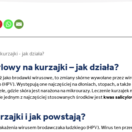
France (French)
Finland (Finnish)
Hong Kong (Chinese)
India (Hindi)
lowy na kurzajki – jak działa?
eż jako brodawki wirusowe, to zmiany skórne wywołane przez wi
Ireland (Irish)
(HPV). Występują one najczęściej na dłoniach, stopach, a także
ele, gdzie skóra jest narażona na mikrourazy. Leczenie kurzajek
Italy (Italian)
ale jednym z najczęściej stosowanych środków jest
kwas salicyl
Kuwait (Arabic)
zajki i jak powstają?
Latvia (Latvian)
zakażenia wirusem brodawczaka ludzkiego (HPV). Wirus ten prze