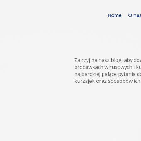
Home
O na
Find your soluti
countries
Zajrzyj na nasz blog, aby do
Choose your languag
brodawkach wirusowych i ku
najbardziej palące pytania
kurzajek oraz sposobów ich 
Home
Bosnia (Bosnian)
Croatia (Croatian)
Estonia (Estonian)