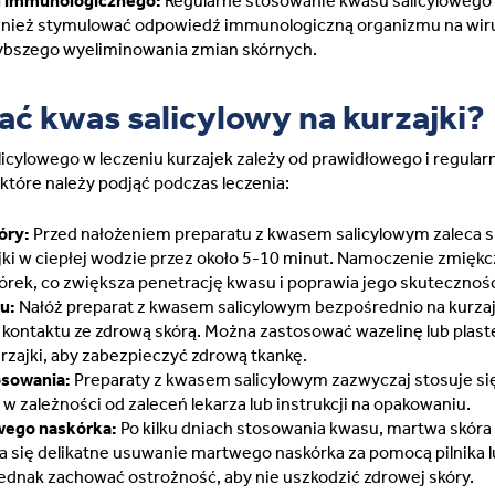
u immunologicznego:
Regularne stosowanie kwasu salicylowego
wnież stymulować odpowiedź immunologiczną organizmu na wir
ybszego wyeliminowania zmian skórnych.
ać kwas salicylowy na kurzajki?
icylowego w leczeniu kurzajek zależy od prawidłowego i regula
 które należy podjąć podczas leczenia:
óry:
Przed nałożeniem preparatu z kwasem salicylowym zaleca s
ki w ciepłej wodzie przez około 5-10 minut. Namoczenie zmiękc
órek, co zwiększa penetrację kwasu i poprawia jego skutecznoś
u:
Nałóż preparat z kwasem salicylowym bezpośrednio na kurzaj
ć kontaktu ze zdrową skórą. Można zastosować wazelinę lub plast
rzajki, aby zabezpieczyć zdrową tkankę.
osowania:
Preparaty z kwasem salicylowym zazwyczaj stosuje się
 w zależności od zaleceń lekarza lub instrukcji na opakowaniu.
wego naskórka:
Po kilku dniach stosowania kwasu, martwa skóra
ca się delikatne usuwanie martwego naskórka za pomocą pilnika 
ednak zachować ostrożność, aby nie uszkodzić zdrowej skóry.