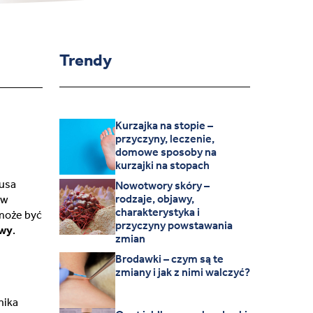
Trendy
Kurzajka na stopie –
przyczyny, leczenie,
domowe sposoby na
kurzajki na stopach
rusa
Nowotwory skóry –
rodzaje, objawy,
 w
charakterystyka i
 może być
przyczyny powstawania
owy
.
zmian
Brodawki – czym są te
zmiany i jak z nimi walczyć?
nika