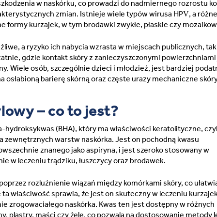
szkodzenia w naskórku, co prowadzi do nadmiernego rozrostu 
Lithuania (Lithuanian)
akterystycznych zmian. Istnieje wiele typów wirusa HPV, a różne
formy kurzajek, w tym brodawki zwykłe, płaskie czy mozaikow
Moldova (Moldovan)
źliwe, a ryzyko ich nabycia wzrasta w miejscach publicznych, tak
zatnie, gdzie kontakt skóry z zanieczyszczonymi powierzchniami 
Morocco (French)
. Wiele osób, szczególnie dzieci i młodzież, jest bardziej poda
a osłabioną barierę skórną oraz częste urazy mechaniczne skóry
Poland (Polish)
lowy – co to jest?
Portugal (Portuguese)
a-hydroksykwas (BHA), który ma właściwości keratolityczne, czyl
ia zewnętrznych warstw naskórka. Jest on pochodną kwasu
Serbia (Serbian)
owszechnie znanego jako aspiryna, i jest szeroko stosowany w
nie w leczeniu trądziku, łuszczycy oraz brodawek.
Slovenia (Slovene)
 poprzez rozluźnienie wiązań między komórkami skóry, co ułatwia
Spain (Spanish)
e ta właściwość sprawia, że jest on skuteczny w leczeniu kurzajek
rnie zrogowaciałego naskórka. Kwas ten jest dostępny w różnych
yny, plastry, maści czy żele, co pozwala na dostosowanie metody 