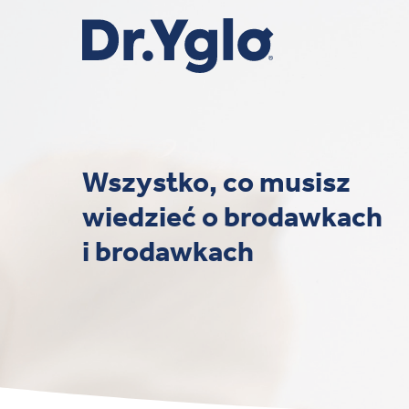
Skip
to
main
content
Wszystko, co musisz
wiedzieć o brodawkach
i brodawkach