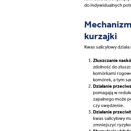
do indywidualnych pot
Mechanizm 
kurzajki
Kwas salicylowy działa 
Złuszczanie naskó
zdolność do złusz
komórkami rogowe
komórek, a tym sa
Działanie przeciw
pomagają w redukcj
zapalnego może po
czy swędzenie.
Działanie przeciw
kwas salicylowy ma
zmniejszyć ryzyko