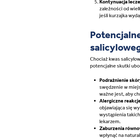
Kontynuacja lecze
zależności od wiel
jeśli kurzajka wyda
Potencjaln
salicylowe
Chociaż kwas salicylow
potencjalne skutki ub
Podrażnienie skór
swędzenie w miejsc
ważne jest, aby ch
Alergiczne reakcj
objawiająca się w
wystąpienia takic
lekarzem.
Zaburzenia równo
wpłynąć na natura