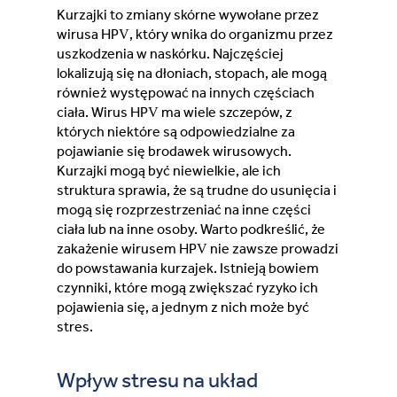
Kurzajki to zmiany skórne wywołane przez
Moldova (Moldovan)
wirusa HPV, który wnika do organizmu przez
uszkodzenia w naskórku. Najczęściej
lokalizują się na dłoniach, stopach, ale mogą
Morocco (French)
również występować na innych częściach
ciała. Wirus HPV ma wiele szczepów, z
Poland (Polish)
których niektóre są odpowiedzialne za
pojawianie się brodawek wirusowych.
Kurzajki mogą być niewielkie, ale ich
Portugal (Portuguese)
struktura sprawia, że są trudne do usunięcia i
mogą się rozprzestrzeniać na inne części
Serbia (Serbian)
ciała lub na inne osoby. Warto podkreślić, że
zakażenie wirusem HPV nie zawsze prowadzi
do powstawania kurzajek. Istnieją bowiem
Slovenia (Slovene)
czynniki, które mogą zwiększać ryzyko ich
pojawienia się, a jednym z nich może być
Spain (Spanish)
stres.
Sweden (Swedish)
Wpływ stresu na układ