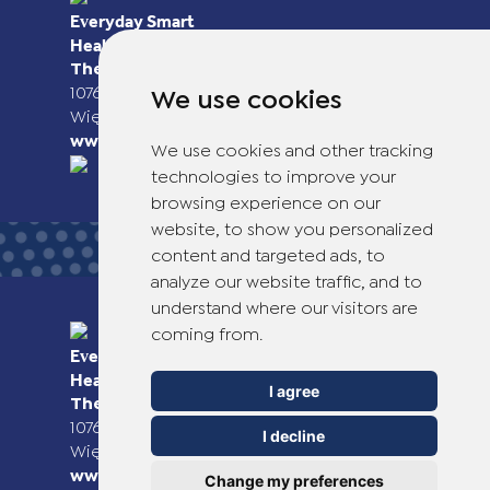
Everyday Smart
Healthcare Solutions
TheOTCLab B.V.
Fred. Roeskestraat 115,
1076 EE Amsterdam, The Netherlands
We use cookies
Więcej informacji można znaleźć na stronie
www.theotclab.com
We use cookies and other tracking
technologies to improve your
browsing experience on our
website, to show you personalized
content and targeted ads, to
analyze our website traffic, and to
understand where our visitors are
coming from.
Everyday Smart
Healthcare Solutions
I agree
TheOTCLab B.V.
Fred. Roeskestraat 115,
1076 EE Amsterdam, The Netherlands
I decline
Więcej informacji można znaleźć na stronie
www.theotclab.com
Change my preferences