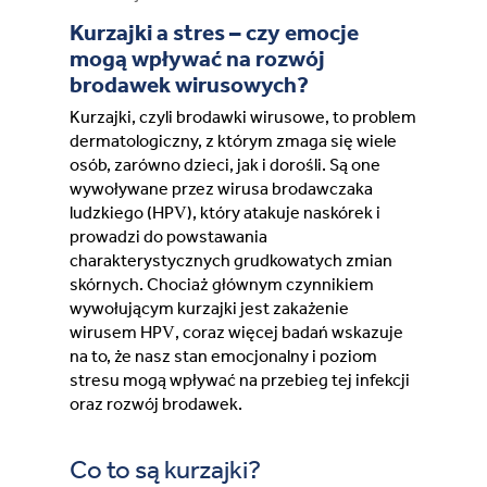
France (French)
Kurzajki a stres – czy emocje
mogą wpływać na rozwój
Finland (Finnish)
brodawek wirusowych?
Kurzajki, czyli brodawki wirusowe, to problem
Hong Kong (Chinese)
dermatologiczny, z którym zmaga się wiele
osób, zarówno dzieci, jak i dorośli. Są one
India (Hindi)
wywoływane przez wirusa brodawczaka
ludzkiego (HPV), który atakuje naskórek i
prowadzi do powstawania
Ireland (Irish)
charakterystycznych grudkowatych zmian
skórnych. Chociaż głównym czynnikiem
Italy (Italian)
wywołującym kurzajki jest zakażenie
wirusem HPV, coraz więcej badań wskazuje
Kuwait (Arabic)
na to, że nasz stan emocjonalny i poziom
stresu mogą wpływać na przebieg tej infekcji
oraz rozwój brodawek.
Latvia (Latvian)
Co to są kurzajki?
Lithuania (Lithuanian)