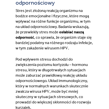
odpornościowy
Switzerland (Deutsch)
Stres jest złożoną reakcją organizmu na
bodźce emocjonalne i fizyczne, które mogą
Switzerland (French)
wpływać na różne funkcje organizmu, w tym
na układ odpornościowy. Badania wskazują,
Switzerland (Italian)
że przewlekły stres może
osłabiać naszą
odporność
, co sprawia, że organizm staje się
United Arab Emirates (Arabic)
bardziej podatny na różnego rodzaju infekcje,
w tym zakażenie wirusem HPV.
United Kingdom (English)
Pod wpływem stresu dochodzi do
zwiększenia poziomu kortyzolu – hormonu
United States (English)
stresu, który w długotrwałych sytuacjach
może zaburzać prawidłową reakcję układu
odpornościowego. Układ immunologiczny,
który w normalnych warunkach skutecznie
zwalcza wirusa HPV, może być mniej
skuteczny w sytuacjach stresowych, co
prowadzi do większej skłonności do rozwoju
kurzajek.