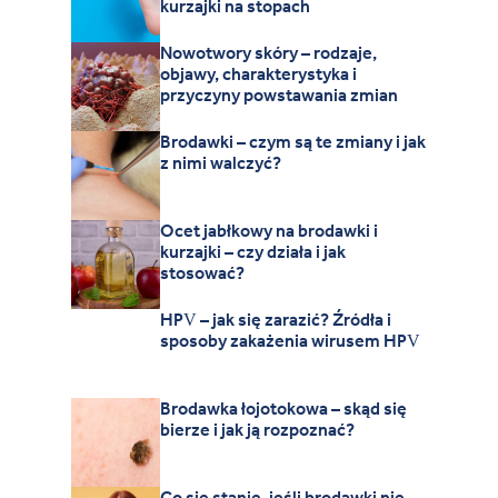
kurzajki na stopach
Nowotwory skóry – rodzaje,
objawy, charakterystyka i
przyczyny powstawania zmian
Brodawki – czym są te zmiany i jak
z nimi walczyć?
Ocet jabłkowy na brodawki i
kurzajki – czy działa i jak
stosować?
HPV – jak się zarazić? Źródła i
sposoby zakażenia wirusem HPV
Brodawka łojotokowa – skąd się
bierze i jak ją rozpoznać?
Co się stanie, jeśli brodawki nie