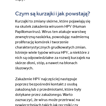
Lithuania (Lithuanian)
Czym są kurzajki i jak powstają?
Moldova (Moldovan)
Kurzajki to zmiany skórne, które pojawiają się
na skutek zakażenia wirusem HPV (Human
Morocco (French)
Papillomavirus). Wirus ten atakuje warstwę
zewnętrzną naskórka, powodując nadmierną
proliferację komórek i tworzenie
Poland (Polish)
charakterystycznych grudkowatych zmian.
Istnieje wiele typów wirusa HPV, a niektóre z
Portugal (Portuguese)
nich są odpowiedzialne za rozwój kurzajek na
skórze dłoni, stóp, a nawet na błonach
Serbia (Serbian)
śluzowych.
Zakażenie HPV najczęściej następuje
Slovenia (Slovene)
poprzez bezpośredni kontakt z osobą
zakażoną lub z przedmiotami, które były
Spain (Spanish)
dotykane przez zakażonego. Warto
zaznaczyć, że wirus może przetrwać na
powierzchniach takich jak ręczniki czy
Sweden (Swedish)