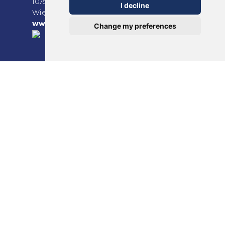
1076 EE Amsterdam, The Netherlands
I decline
Więcej informacji można znaleźć na stronie
www.theotclab.com
Change my preferences