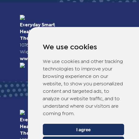
Everyday Smart
Healthcare Solutions
TheOTCLab B.V.
Fred. Roeskestraat 115,
1076 EE Amsterdam, The Netherlands
We use cookies
Więcej informacji można znaleźć na stronie
www.theotclab.com
We use cookies and other tracking
technologies to improve your
browsing experience on our
website, to show you personalized
content and targeted ads, to
analyze our website traffic, and to
understand where our visitors are
coming from.
Everyday Smart
Healthcare Solutions
I agree
TheOTCLab B.V.
Fred. Roeskestraat 115,