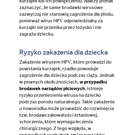
kurzajek lub ich powiększeniu. Należy jednak
zaznaczyć, że same brodawki wirusowe
zazwyczaj nie stanowią zagrożenia dla płodu,
ponieważ wirus HPV odpowiedzialny za
kurzajki nie przenika przez łożysko i nie
zagraża dziecku.
Ryzyko zakażenia dla dziecka
Zakażenie wirusem HPV, które prowadzi do
powstania kurzajek, rzadko powoduje
zagrożenie dla dziecka podczas ciąży. Jednak
w pewnych okolicznościach,
w przypadku
brodawek narządów płciowych
, istnieje
ryzyko przeniesienia wirusa na dziecko
podczas porodu naturalnego. Takie zakażenie
u noworodka może prowadzić do rozwinięcia
tzw. brodawczakowatości krtaniowej,
schorzenia, które wymaga leczenia
chirurgicznego. Z tego względu, w
przypadkach rozległych zmian narządów