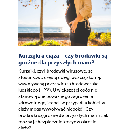
France (French)
Finland (Finnish)
Hong Kong (Chinese)
Kurzajki a ciąża – czy brodawki są
India (Hindi)
groźne dla przyszłych mam?
Kurzajki, czyli brodawki wirusowe, są
Ireland (Irish)
stosunkowo częstą dolegliwością skórną,
wywoływaną przez wirusa brodawczaka
Italy (Italian)
ludzkiego (HPV). U większości osób nie
stanowią one poważnego zagrożenia
zdrowotnego, jednak w przypadku kobiet w
Kuwait (Arabic)
ciąży mogą wywoływać niepokój. Czy
brodawki są groźne dla przyszłych mam? Jak
Latvia (Latvian)
można je bezpiecznie leczyć w okresie
ciąży?