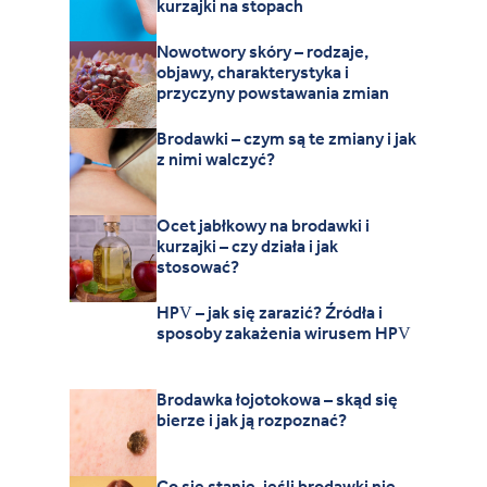
kurzajki na stopach
Nowotwory skóry – rodzaje,
objawy, charakterystyka i
przyczyny powstawania zmian
Brodawki – czym są te zmiany i jak
z nimi walczyć?
Ocet jabłkowy na brodawki i
kurzajki – czy działa i jak
stosować?
HPV – jak się zarazić? Źródła i
sposoby zakażenia wirusem HPV
Brodawka łojotokowa – skąd się
bierze i jak ją rozpoznać?
Co się stanie, jeśli brodawki nie