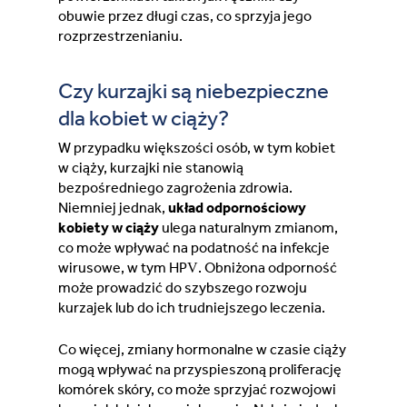
obuwie przez długi czas, co sprzyja jego
rozprzestrzenianiu.
Switzerland (Deutsch)
Czy kurzajki są niebezpieczne
Switzerland (French)
dla kobiet w ciąży?
Switzerland (Italian)
W przypadku większości osób, w tym kobiet
w ciąży, kurzajki nie stanowią
bezpośredniego zagrożenia zdrowia.
United Arab Emirates (Arabic)
Niemniej jednak,
układ odpornościowy
kobiety w ciąży
ulega naturalnym zmianom,
United Kingdom (English)
co może wpływać na podatność na infekcje
wirusowe, w tym HPV. Obniżona odporność
United States (English)
może prowadzić do szybszego rozwoju
kurzajek lub do ich trudniejszego leczenia.
Co więcej, zmiany hormonalne w czasie ciąży
mogą wpływać na przyspieszoną proliferację
komórek skóry, co może sprzyjać rozwojowi