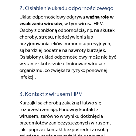
2. Osłabienie układu odpornościowego
Switzerland (Deutsch)
Układ odpornościowy odgrywa
ważną rolę w
zwalczaniu wirusów
, w tym wirusa HPV.
Osoby z obniżoną odpornością, np. na skutek
Switzerland (French)
choroby, stresu, niedożywienia lub
przyjmowania leków immunosupresyjnych,
Switzerland (Italian)
są bardziej podatne na nawroty kurzajek.
Osłabiony układ odpornościowy może nie być
United Arab Emirates (Arabic)
w stanie skutecznie eliminować wirusa z
organizmu, co zwiększa ryzyko ponownej
infekcji.
United Kingdom (English)
3. Kontakt z wirusem HPV
United States (English)
Kurzajki są chorobą zakaźną i łatwo się
rozprzestrzeniają. Ponowny kontakt z
wirusem, zarówno w wyniku dotknięcia
przedmiotów zanieczyszczonych wirusem,
jak i poprzez kontakt bezpośredni z osobą