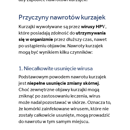
Lithuania (Lithuanian)
Przyczyny nawrotów kurzajek
Moldova (Moldovan)
Kurzajki wywoływane są przez
wirusy HPV
,
które posiadają zdolność do
utrzymywania
Morocco (French)
się w organizmie
przez dłuższy czas, nawet
po ustąpieniu objawów. Nawroty kurzajek
Poland (Polish)
mogą być wynikiem kilku czynników:
Portugal (Portuguese)
1. Niecałkowite usunięcie wirusa
Podstawowym powodem nawrotu kurzajek
Serbia (Serbian)
jest
niepełne usunięcie zmiany skórnej
.
Choć zewnętrzne objawy kurzajki mogą
zniknąć po zastosowaniu leczenia, wirus
Slovenia (Slovene)
może nadal pozostawać w skórze. Oznacza to,
że komórki zainfekowane wirusem, które nie
Spain (Spanish)
zostały całkowicie usunięte, mogą prowadzić
do nawrotu w tym samym miejscu.
Sweden (Swedish)