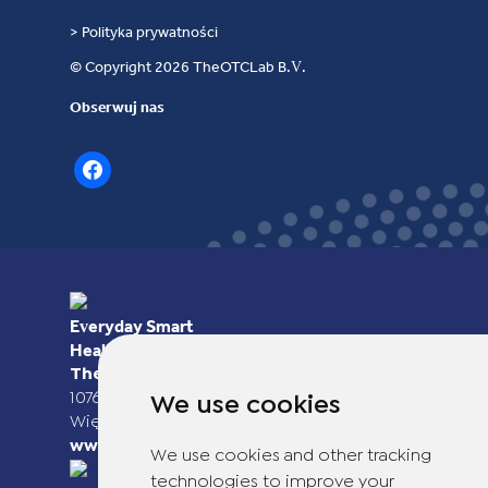
> Polityka prywatności
© Copyright 2026 TheOTCLab B.V.
Obserwuj nas
facebook
Everyday Smart
Healthcare Solutions
TheOTCLab B.V.
Fred. Roeskestraat 115,
1076 EE Amsterdam, The Netherlands
We use cookies
Więcej informacji można znaleźć na stronie
www.theotclab.com
We use cookies and other tracking
technologies to improve your