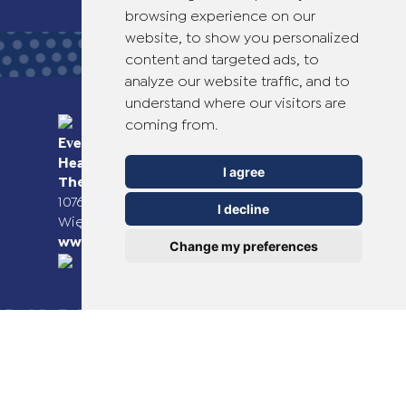
browsing experience on our
website, to show you personalized
content and targeted ads, to
analyze our website traffic, and to
understand where our visitors are
coming from.
Everyday Smart
Healthcare Solutions
I agree
TheOTCLab B.V.
Fred. Roeskestraat 115,
1076 EE Amsterdam, The Netherlands
I decline
Więcej informacji można znaleźć na stronie
www.theotclab.com
Change my preferences