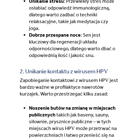
Unikanie stresu
: Przewlekły stres może
osłabiać odpowiedź immunologiczną,
dlatego warto zadbać o techniki
relaksacyjne, takie jak medytacja czy
joga.
Dobrze przespane noce
: Sen jest
kluczowy dla regeneracji układu
odpornościowego, dlatego warto dbać o
odpowiednią ilość i jakość snu.
2. Unikanie kontaktu z wirusem HPV
Zapobieganie kontaktowi z wirusem HPV jest
bardzo ważne w profilaktyce nawrotów
kurzajek. Warto przestrzegać kilku zasad:
Noszenie butów na zmianę w miejscach
publicznych
takich jak baseny, sauny,
siłownie, prysznice publiczne – w tych
miejscach wirus HPV może przetrwać na
powierzchniach i łatwo przenieść się na