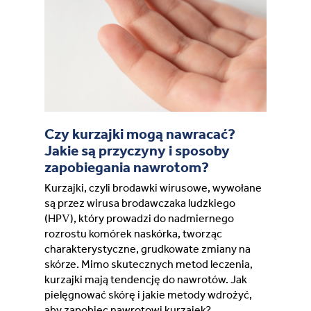
France (French)
Finland (Finnish)
Hong Kong (Chinese)
Czy kurzajki mogą nawracać?
India (Hindi)
Jakie są przyczyny i sposoby
zapobiegania nawrotom?
Ireland (Irish)
Kurzajki, czyli brodawki wirusowe, wywołane
są przez wirusa brodawczaka ludzkiego
Italy (Italian)
(HPV), który prowadzi do nadmiernego
rozrostu komórek naskórka, tworząc
charakterystyczne, grudkowate zmiany na
Kuwait (Arabic)
skórze. Mimo skutecznych metod leczenia,
kurzajki mają tendencję do nawrotów. Jak
Latvia (Latvian)
pielęgnować skórę i jakie metody wdrożyć,
aby zapobiec nawrotowi kurzajek?