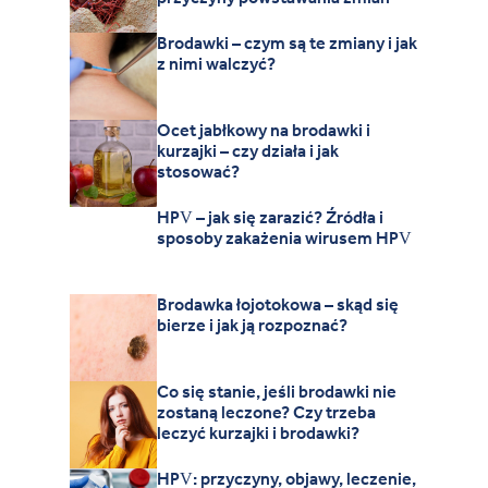
Brodawki – czym są te zmiany i jak
z nimi walczyć?
Ocet jabłkowy na brodawki i
kurzajki – czy działa i jak
stosować?
HPV – jak się zarazić? Źródła i
sposoby zakażenia wirusem HPV
Brodawka łojotokowa – skąd się
bierze i jak ją rozpoznać?
Co się stanie, jeśli brodawki nie
zostaną leczone? Czy trzeba
leczyć kurzajki i brodawki?
HPV: przyczyny, objawy, leczenie,