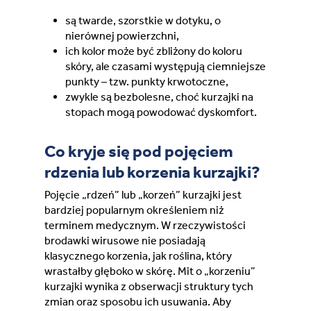
są twarde, szorstkie w dotyku, o
Switzerland (Deutsch)
nierównej powierzchni,
ich kolor może być zbliżony do koloru
skóry, ale czasami występują ciemniejsze
Switzerland (French)
punkty – tzw. punkty krwotoczne,
zwykle są bezbolesne, choć kurzajki na
Switzerland (Italian)
stopach mogą powodować dyskomfort.
United Arab Emirates (Arabic)
Co kryje się pod pojęciem
rdzenia lub korzenia kurzajki?
United Kingdom (English)
Pojęcie „rdzeń” lub „korzeń” kurzajki jest
bardziej popularnym określeniem niż
United States (English)
terminem medycznym. W rzeczywistości
brodawki wirusowe nie posiadają
klasycznego korzenia, jak roślina, który
wrastałby głęboko w skórę. Mit o „korzeniu”
kurzajki wynika z obserwacji struktury tych
zmian oraz sposobu ich usuwania. Aby