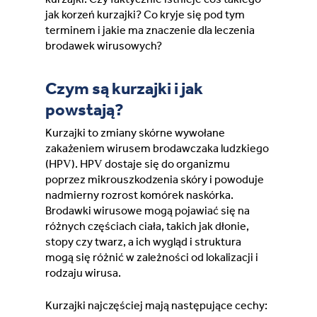
Lithuania (Lithuanian)
jak korzeń kurzajki? Co kryje się pod tym
terminem i jakie ma znaczenie dla leczenia
brodawek wirusowych?
Moldova (Moldovan)
Czym są kurzajki i jak
Morocco (French)
powstają?
Poland (Polish)
Kurzajki to zmiany skórne wywołane
zakażeniem wirusem brodawczaka ludzkiego
(HPV). HPV dostaje się do organizmu
Portugal (Portuguese)
poprzez mikrouszkodzenia skóry i powoduje
nadmierny rozrost komórek naskórka.
Serbia (Serbian)
Brodawki wirusowe mogą pojawiać się na
różnych częściach ciała, takich jak dłonie,
Slovenia (Slovene)
stopy czy twarz, a ich wygląd i struktura
mogą się różnić w zależności od lokalizacji i
rodzaju wirusa.
Spain (Spanish)
Kurzajki najczęściej mają następujące cechy:
Sweden (Swedish)