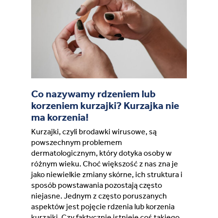
France (French)
Finland (Finnish)
Hong Kong (Chinese)
Co nazywamy rdzeniem lub
India (Hindi)
korzeniem kurzajki? Kurzajka nie
ma korzenia!
Ireland (Irish)
Kurzajki, czyli brodawki wirusowe, są
powszechnym problemem
Italy (Italian)
dermatologicznym, który dotyka osoby w
różnym wieku. Choć większość z nas zna je
jako niewielkie zmiany skórne, ich struktura i
Kuwait (Arabic)
sposób powstawania pozostają często
niejasne. Jednym z często poruszanych
Latvia (Latvian)
aspektów jest pojęcie rdzenia lub korzenia
kurzajki. Czy faktycznie istnieje coś takiego