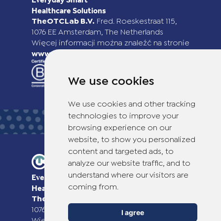
Healthcare Solutions
TheOTCLab B.V.
Fred. Roeskestraat 115,
1076 EE Amsterdam, The Netherlands
Więcej informacji można znaleźć na stronie
www.theotclab.com
We use cookies
We use cookies and other tracking
technologies to improve your
browsing experience on our
website, to show you personalized
content and targeted ads, to
analyze our website traffic, and to
understand where our visitors are
Everyday Smart
Healthcare Solutions
coming from.
TheOTCLab B.V.
Fred. Roeskestraat 115,
1076 EE Amsterdam, The Netherlands
I agree
Więcej informacji można znaleźć na stronie