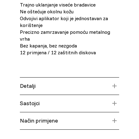
Trajno uklanjanje viseće bradavice
Ne oštećuje okolnu kožu
Moldova (Moldovan)
Odvojivi aplikator koji je jednostavan za
korištenje
Morocco (French)
Precizno zamrzavanje pomoću metalnog
vrha
Poland (Polish)
Bez kapanja, bez nezgoda
12 primjena / 12 zaštitnih diskova
Portugal (Portuguese)
Serbia (Serbian)
Detalji
Slovenia (Slovene)
Uklanja viseće bradavice već nakon 1
Sastojci
primjene
Spain (Spanish)
Ne oštećuje okolnu kožu
Aluminijski spremnik s arktičkim
Ista krioterapijska tehnologija koju
Način primjene
rashladnim sredstvom (DME)
koriste liječnici
Sweden (Swedish)
Aplikator jednostavan za korištenje
Postavite pjenasti disk na vrh bradavice