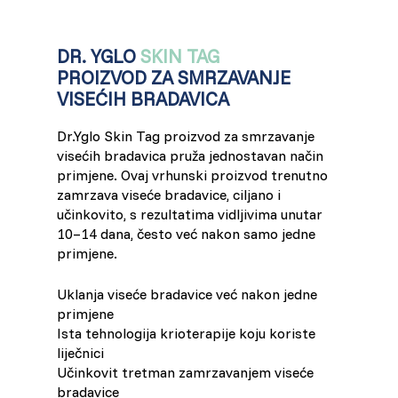
France (French)
DR. YGLO
SKIN TAG
Finland (Finnish)
PROIZVOD ZA SMRZAVANJE
VISE
Ć
IH BRADAVICA
Hong Kong (Chinese)
Dr.Yglo Skin Tag proizvod za smrzavanje
India (Hindi)
visećih bradavica pruža jednostavan način
primjene. Ovaj vrhunski proizvod trenutno
zamrzava viseće bradavice, ciljano i
Ireland (Irish)
učinkovito, s rezultatima vidljivima unutar
10–14 dana, često već nakon samo jedne
Italy (Italian)
primjene.
Kuwait (Arabic)
Uklanja viseće bradavice već nakon jedne
primjene
Ista tehnologija krioterapije koju koriste
Latvia (Latvian)
liječnici
Učinkovit tretman zamrzavanjem viseće
Lithuania (Lithuanian)
bradavice