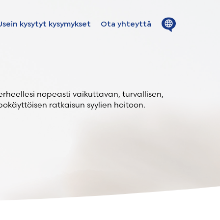
Close
Open
Usein kysytyt kysymykset
Ota yhteyttä
menu
menu
ion in
s - Fins
perheellesi nopeasti vaikuttavan, turvallisen,
okäyttöisen ratkaisun syylien hoitoon.
ge - fins