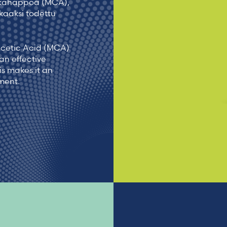
ikkahappoa (MCA),
Finland – Suomen
kkaaksi todettu
Marocco – Français
acetic Acid (MCA)
 an effective
is makes it an
tment.