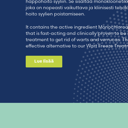
happohoito syyliin. Se sisältää monoklooriet
joka on nopeasti vaikuttava ja kliinisesti teho
hoito syylien poistamiseen.
It contains the active ingredient Monochloro
that is fast-acting and clinically proven to be
treatment to get rid of warts and verrucas. Th
effective alternative to our Wart Freeze Trea
Lue lisää