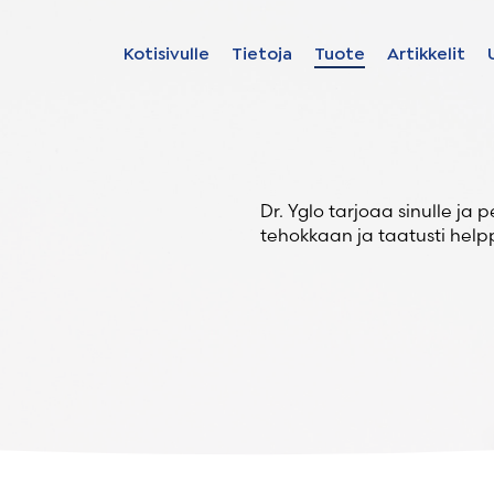
Kotisivulle
Tietoja
Tuote
Artikkelit
Find your solut
these countrie
Dr. Yglo tarjoaa sinulle ja 
okas
tehokkaan ja taatusti helpp
oito
Choose your langua
Kotisivulle
France – Français
Italian – Italiano