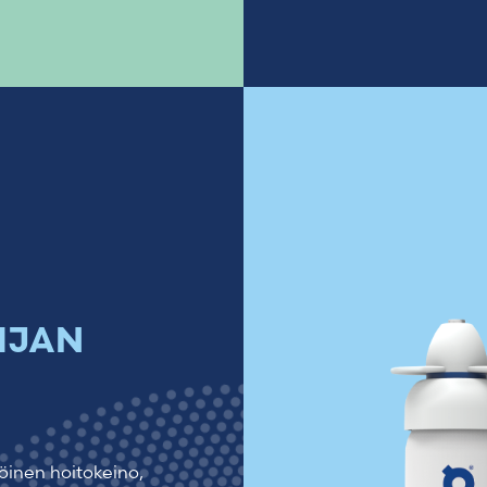
HJAN
öinen hoitokeino,