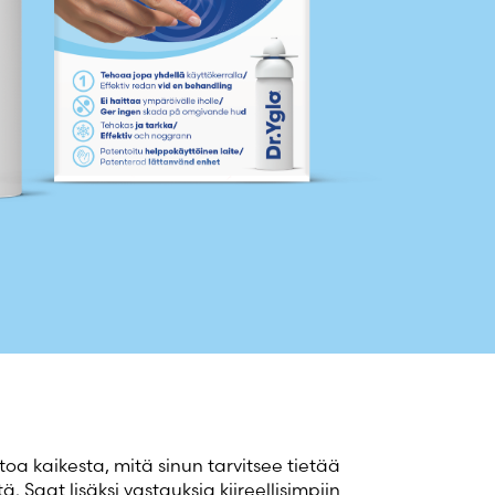
toa kaikesta, mitä sinun tarvitsee tietää
ä. Saat lisäksi vastauksia kiireellisimpiin