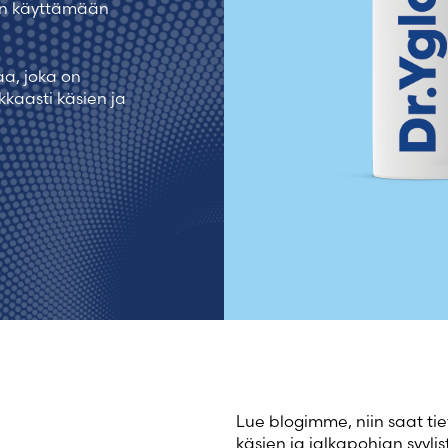
ien käyttämään
a, joka on
kaasti käsien ja
Lue blogimme, niin saat tie
käsien ja jalkapohjan syylist