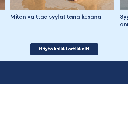
Miten välttää syylät tänä kesänä
Syy
en
Näytä kaikki artikkelit