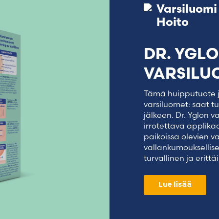
Varsiluomi
Hoito
DR. YGL
VARSILU
Tämä huipputuote j
varsiluomet: saat t
jälkeen. Dr. Yglon v
irrotettava applika
paikoissa olevien va
vallankumouksellise
turvallinen ja eritt
Lue lisää