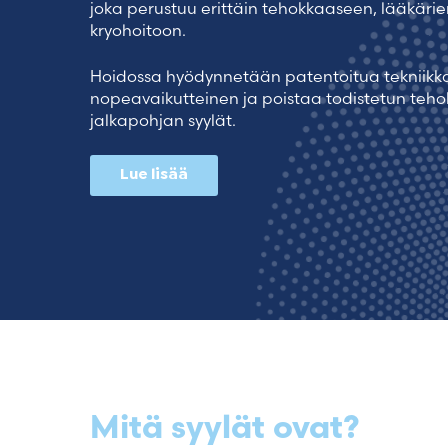
joka perustuu erittäin tehokkaaseen, lääkär
kryohoitoon.
Hoidossa hyödynnetään patentoitua tekniikka
nopeavaikutteinen ja poistaa todistetun tehok
jalkapohjan syylät.
Lue lisää
Mitä syylät ovat?