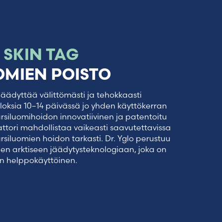
O
SKIN TAG
OMIEN POISTO
äädyttää välittömästi ja tehokkaasti
uloksia 10–14 päivässä jo yhden käyttökerran
arsiluomihoidon innovatiivinen ja patentoitu
attori mahdollistaa vaikeasti saavutettavissa
rsiluomien hoidon tarkasti. Dr. Yglo perustuu
en arktiseen jäädytysteknologiaan, joka on
äin helppokäyttöinen.