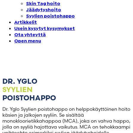
Skin Tag hoito
Switzerland – Italiano
Jäädytyshoito
Syylien poistohappo
Estonia – Eesti keel
Artikkelit
Usein kysytyt kysymykset
Latvia – Latviski
Ota yhteyttä
Open menu
Lithuania – Lietuvių
Poland – Polski
Spanish – Español
DR. YGLO
SYYLIEN
Sweden – Svenska
POISTOHAPPO
Dr. Yglo Syylien poistohappo on helppokäyttöinen hoito
Finland – Suomen
käsien ja jalkojen syyliin. Se sisältää
monokloorietikkahappoa (MCA), joka on vahva happo,
Marocco – Français
jolla on syyliä hajottava vaikutus. MCA on tehokkaampi
vaihtoehto esimerkiksi syylien jäädytyshoidolle.