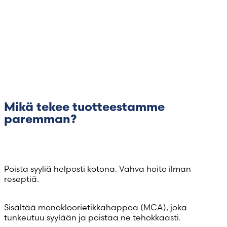
Mikä tekee tuotteestamme
paremman?
Vahvin happo kotikäyttöön
Poista syyliä helposti kotona. Vahva hoito ilman
reseptiä.
Nopeasti vaikuttava happo
Sisältää monokloorietikkahappoa (MCA), joka
tunkeutuu syylään ja poistaa ne tehokkaasti.