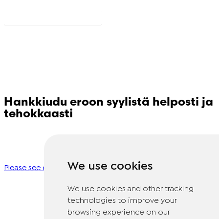
Siirry UKK-osioon
Hankkiudu eroon syylistä helposti ja
tehokkaasti
Onko sinulla kysyttävää Dr. Yglo -tuotteista? Ota yhteys
asiakastukeemme!
We use cookies
Please see our contact page for more information.
We use cookies and other tracking
technologies to improve your
© Copyright 2026 TheOTCLab B.V.
> Tietosuojalausunto
browsing experience on our