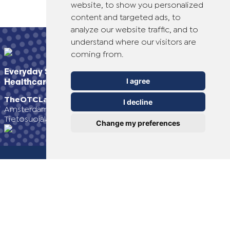
website, to show you personalized
content and targeted ads, to
analyze our website traffic, and to
understand where our visitors are
coming from.
Everyday Smart
I agree
Healthcare Solutions
TheOTCLab B.V.
Fred. Roeskestraat 115, 1076 EE
I decline
Amsterdam, The Netherlands
Tietosuojalausunto
www.theotclab.com
Change my preferences