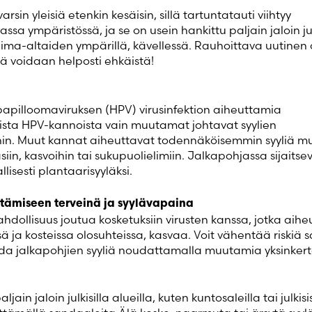
varsin yleisiä etenkin kesäisin, sillä tartuntatauti viihtyy
sa ympäristössä, ja se on usein hankittu paljain jaloin jul
ti uima-altaiden ympärillä, kävellessä. Rauhoittava uutinen
itä voidaan helposti ehkäistä!
papilloomaviruksen (HPV) virusinfektion aiheuttamia
sista HPV-kannoista vain muutamat johtavat syylien
ihin. Muut kannat aiheuttavat todennäköisemmin syyliä mu
siin, kasvoihin tai sukupuolielimiin. Jalkapohjassa sijaits
llisesti plantaarisyyläksi.
itämiseen terveinä ja syylävapaina
ollisuus joutua kosketuksiin virusten kanssa, jotka aihe
sä ja kosteissa olosuhteissa, kasvaa. Voit vähentää riskiä
da jalkapohjien syyliä noudattamalla muutamia yksinkert
ain jaloin julkisilla alueilla, kuten kuntosaleilla tai julkisi