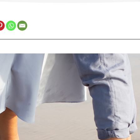
Portugal – Português
Switzerland – Italiano
Estonia – Eesti keel
Latvia – Latviski
Lithuania – Lietuvių
Poland – Polski
Spanish – Español
Sweden – Svenska