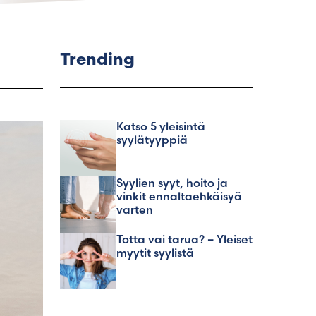
Trending
Katso 5 yleisintä
syylätyyppiä
Syylien syyt, hoito ja
vinkit ennaltaehkäisyä
varten
Totta vai tarua? – Yleiset
myytit syylistä