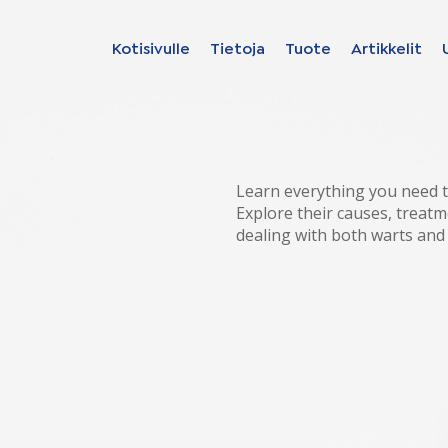
Kotisivulle
Tietoja
Tuote
Artikkelit
Find your solut
these countrie
Learn everything you need t
Explore their causes, treatm
dealing with both warts and
Choose your langua
Kotisivulle
France – Français
Italian – Italiano