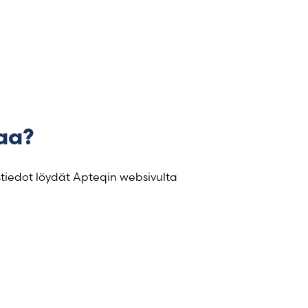
taa?
stiedot löydät Apteqin websivulta