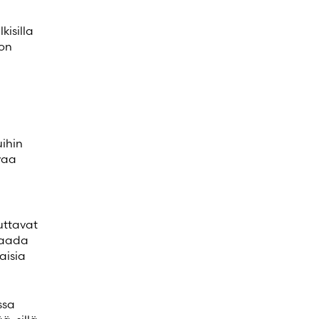
kisilla
 on
ihin
evaa
uttavat
 saada
aisia
ssa