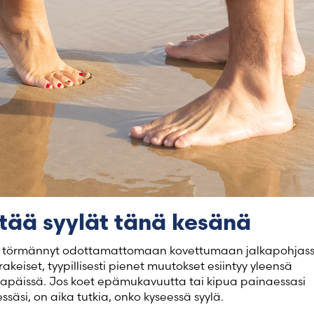
Finland – Suomen
Marocco – Français
ttää syylät tänä kesänä
na törmännyt odottamattomaan kovettumaan jalkapohjass
rakeiset, tyypillisesti pienet muutokset esiintyy yleensä
ntapäissä. Jos koet epämukavuutta tai kipua painaessasi
essäsi, on aika tutkia, onko kyseessä syylä.