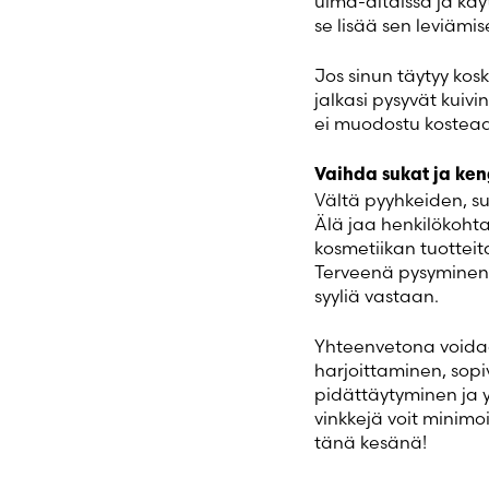
uima-altaissa ja käy
se lisää sen leviämise
Jos sinun täytyy kos
jalkasi pysyvät kuivin
ei muodostu kostea
Vaihda sukat ja ken
Vältä pyyhkeiden, s
Älä jaa henkilökohta
kosmetiikan tuotteita
Terveenä pysyminen 
syyliä vastaan.
Yhteenvetona voidaa
harjoittaminen, sopiv
pidättäytyminen ja 
vinkkejä voit minimoi
tänä kesänä!