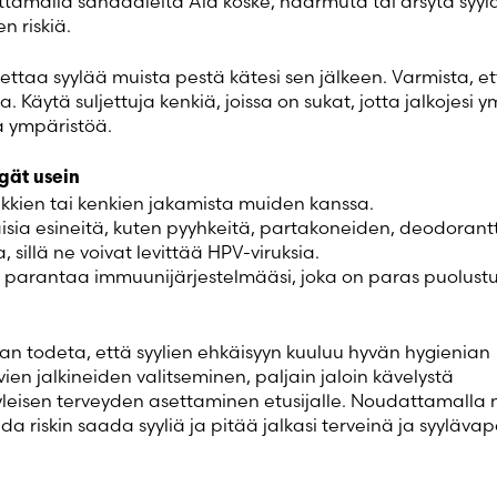
ttämällä sandaaleita Älä koske, naarmuta tai ärsytä syylää
n riskiä.
kettaa syylää muista pestä kätesi sen jälkeen. Varmista, e
a. Käytä suljettuja kenkiä, joissa on sukat, jotta jalkojesi y
a ympäristöä.
gät usein
ukkien tai kenkien jakamista muiden kanssa.
isia esineitä, kuten pyyhkeitä, partakoneiden, deodorantt
, sillä ne voivat levittää HPV-viruksia.
parantaa immuunijärjestelmääsi, joka on paras puolust
n todeta, että syylien ehkäisyyn kuuluu hyvän hygienian
ien jalkineiden valitseminen, paljain jaloin kävelystä
yleisen terveyden asettaminen etusijalle. Noudattamalla 
da riskin saada syyliä ja pitää jalkasi terveinä ja syyläva