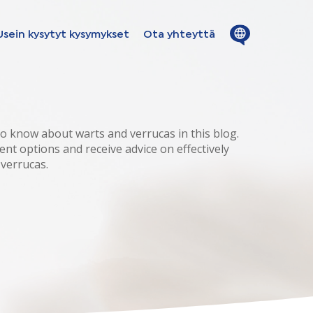
Close
Open
Usein kysytyt kysymykset
Ota yhteyttä
menu
menu
ion in
s - Fins
o know about warts and verrucas in this blog.
ent options and receive advice on effectively
 verrucas.
ge - fins