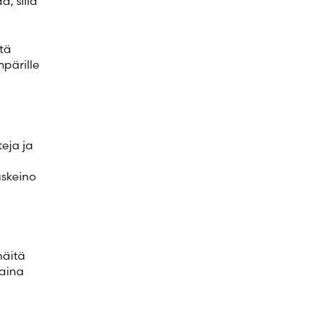
, sillä
ttä
mpärille
eja ja
uskeino
näitä
paina