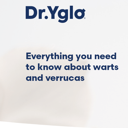
Skip
to
main
content
Everything you need
to know about warts
and verrucas