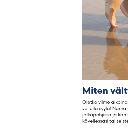
Miten väl
Oletko viime aikoi
voi olla syylä! Nämä 
jalkapohjissa ja ka
kävellessäsi tai seist