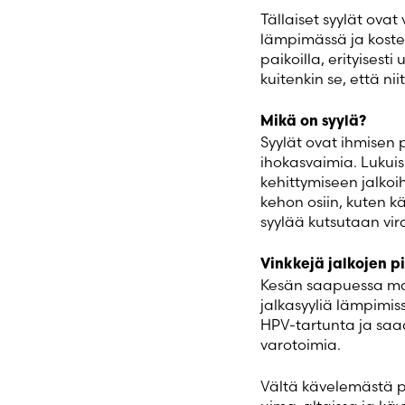
Tällaiset syylät ovat 
lämpimässä ja kosteas
paikoilla, erityises
kuitenkin se, että ni
Mikä on syylä?
Syylät ovat ihmisen 
ihokasvaimia. Lukui
kehittymiseen jalko
kehon osiin, kuten kä
syylää kutsutaan vira
Vinkkejä jalkojen p
Kesän saapuessa mahd
jalkasyyliä lämpimis
HPV-tartunta ja saa
varotoimia.
Vältä kävelemästä palj