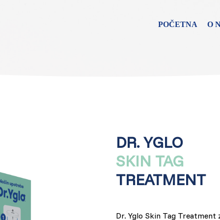
POČETNA
O 
Find your solut
countries
Choose your langua
DR. YGLO
POČETNA
SKIN TAG
Bosnia (Bosnian)
TREATMENT
Croatia (Croatian)
Dr. Yglo Skin Tag Treatment 
Estonia (Estonian)