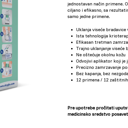
jednostavan način primene. O
ciljano i efikasno, sa rezulta
France (French)
samo jedne primene.
Finland (Finnish)
Uklanja viseće bradavice
Ista tehnologija krioterap
Efikasan tretman zamrza
Hong Kong (Chinese)
Trajno uklanjanje viseće 
Ne oštećuje okolnu kožu
India (Hindi)
Odvojivi aplikator koji je
Precizno zamrzavanje p
Bez kapanja, bez nezgod
Ireland (Irish)
12 primena / 12 zaštitni
Italy (Italian)
Kuwait (Arabic)
Pre upotrebe pročitati uputst
medicinsko sredstvo posavetu
Latvia (Latvian)