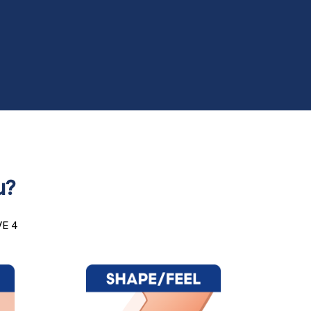
Revolucionarno rashladno sredstvo
Aluminijumsko pakovanje, sa revolucionarnim
sastavom hlađenja omogućava dolazak do srži
bradavice.
u?
VE 4