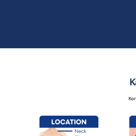
K
Kor