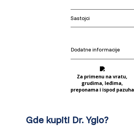
Lithuania (Lithuanian)
Sastojci
Moldova (Moldovan)
Dimetil etar (DME) gas
Morocco (French)
Dodatne informacije
Poland (Polish)
Portugal (Portuguese)
Za primenu na vratu,
grudima, leđima,
Serbia (Serbian)
preponama i ispod pazuha
Slovenia (Slovene)
Gde kupiti Dr. Yglo?
Spain (Spanish)