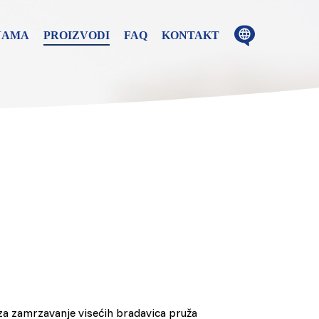
Close
menu
Open
NAMA
PROIZVODI
FAQ
KONTAKT
ion in these
menu
ge
za zamrzavanje visećih bradavica pruža