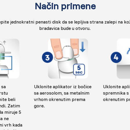
Način primene
epite jednokratni penasti disk da se lepljiva strana zalepi na kož
bradavica bude u otvoru.
Uklonite aplikator iz bočice
Uklonite apl
 sa
sa aerosolom, sa metalnim
spremnika s
rstu
vrhom okrenutim prema
okrenutim p
ite beli
gore.
ndi. Zatim
da miruje 5
da ne
ni vrh kada