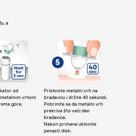
u, a
ikator od
Prislonite metalni vrh na
 metalnim vrhom
bradavicu i držite 40 sekundi.
rema gore.
Pobrinite se da metalni vrh
prekriva što veći deo
bradavice.
Nakon primene uklonite
penasti disk.