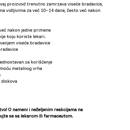
vaj proizvod trenutno zamrzava viseće bradavice,
tima vidljivima za već 10–14 dana, često već nakon
 već nakon jedne primene
ije koju koriste lekari.
vanjem viseće bradavice
bradavice
 jednostavan za korišćenje
omoću metalnog vrha
a
h diskova
vo! O nameni i neželjenim reakcijama na
jte se sa lekarom ili farmaceutom.