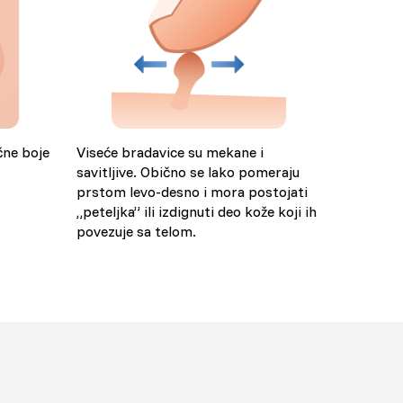
ične boje
Viseće bradavice su mekane i
savitljive. Obično se lako pomeraju
prstom levo-desno i mora postojati
„peteljka” ili izdignuti deo kože koji ih
povezuje sa telom.