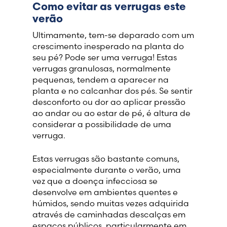
Como evitar as verrugas este
verão
France (French)
Ultimamente, tem-se deparado com um
crescimento inesperado na planta do
Finland (Finnish)
seu pé? Pode ser uma verruga! Estas
verrugas granulosas, normalmente
Hong Kong (Chinese)
pequenas, tendem a aparecer na
planta e no calcanhar dos pés. Se sentir
desconforto ou dor ao aplicar pressão
India (Hindi)
ao andar ou ao estar de pé, é altura de
considerar a possibilidade de uma
Ireland (Irish)
verruga.
Italy (Italian)
Estas verrugas são bastante comuns,
especialmente durante o verão, uma
vez que a doença infecciosa se
Kuwait (Arabic)
desenvolve em ambientes quentes e
húmidos, sendo muitas vezes adquirida
Latvia (Latvian)
através de caminhadas descalças em
espaços públicos, particularmente em