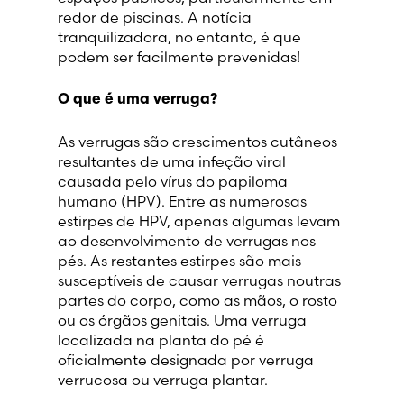
redor de piscinas. A notícia
Lithuania (Lithuanian)
tranquilizadora, no entanto, é que
podem ser facilmente prevenidas!
Moldova (Moldovan)
O que é uma verruga?
Morocco (French)
As verrugas são crescimentos cutâneos
resultantes de uma infeção viral
Poland (Polish)
causada pelo vírus do papiloma
humano (HPV). Entre as numerosas
Portugal (Portuguese)
estirpes de HPV, apenas algumas levam
ao desenvolvimento de verrugas nos
Serbia (Serbian)
pés. As restantes estirpes são mais
susceptíveis de causar verrugas noutras
partes do corpo, como as mãos, o rosto
Slovenia (Slovene)
ou os órgãos genitais. Uma verruga
localizada na planta do pé é
Spain (Spanish)
oficialmente designada por verruga
verrucosa ou verruga plantar.
Sweden (Swedish)