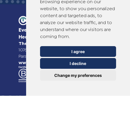
browsing experience on our
website, to show you personalized
content and targeted ads, to
analyze our website traffic, and to
understand where our visitors are
Everyday Smart
coming from.
Healthcare Solutions
TheOTCLab B.V.
Fred. Roeskestraat 115,
1076 EE Amsterdam, The Netherlands
I agree
Para mais informações, visite
www.theotclab.com
I decline
Change my preferences