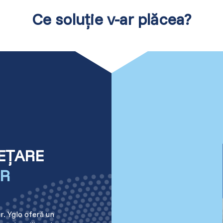
Ce soluție v-ar plăcea?
Estonia (Estonian)
France (French)
Finland (Finnish)
Hong Kong (Chinese)
India (Hindi)
EȚARE
Ireland (Irish)
OR
Italy (Italian)
Kuwait (Arabic)
r. Yglo oferă un