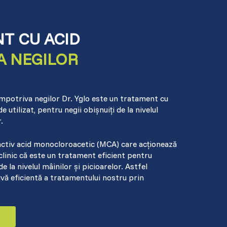
T CU ACID
A NEGILOR
mpotriva negilor Dr. Yglo este un tratament cu
e utilizat, pentru negii obișnuiți de la nivelul
.
c)
activ acid monocloroacetic (MCA) care acționează
clinic că este un tratament eficient pentru
e la nivelul mâinilor și picioarelor. Astfel
ivă eficientă a tratamentului nostru prin
e