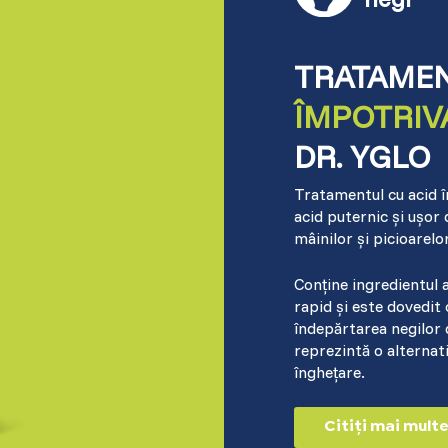
Sweden (Swedish)
TRATAMEN
Switzerland (Deutsch)
ÎMPOTRIV
DR. YGLO
Switzerland (French)
Tratamentul cu acid î
Switzerland (Italian)
acid puternic și ușor d
mâinilor și picioarelor
United Arab Emirates (Arabi
Conține ingredientul 
rapid și este dovedit 
United Kingdom (English)
îndepărtarea negilor d
reprezintă o alternat
înghețare.
Citiți mai mult