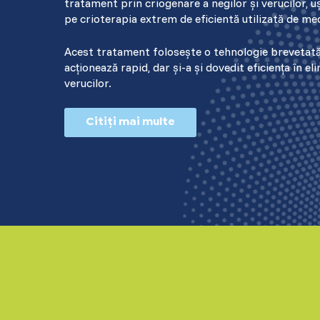
tratament prin criogenare a negilor și verucilor, uș
pe crioterapia extrem de eficientă utilizată de med
Acest tratament folosește o tehnologie brevetată
acționează rapid, dar și-a și dovedit eficiența în el
verucilor.
Citiți mai multe