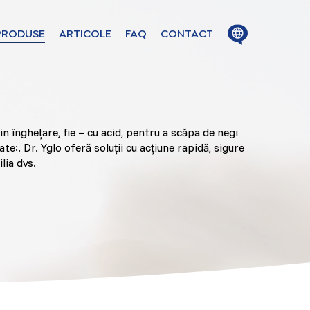
Close
Open
PRODUSE
ARTICOLE
FAQ
CONTACT
menu
menu
ion in these
in înghețare, fie – cu acid, pentru a scăpa de negi
te:. Dr. Yglo oferă soluții cu acțiune rapidă, sigure
lia dvs.
ge