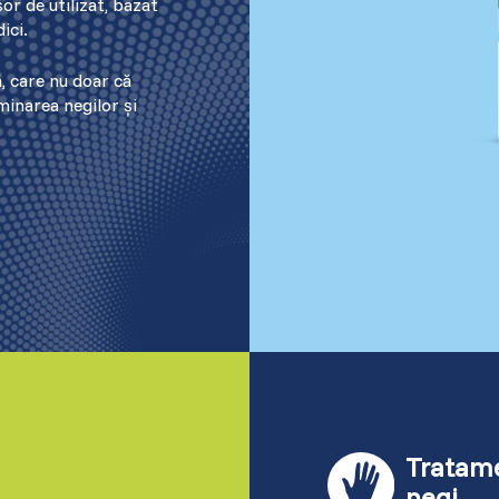
or de utilizat, bazat
Latvia (Latvian)
ici.
, care nu doar că
Lithuania (Lithuanian)
iminarea negilor și
Moldova (Moldovan)
Morocco (French)
Poland (Polish)
Portugal (Portuguese)
Serbia (Serbian)
Slovenia (Slovene)
Tratam
negi
Spain (Spanish)