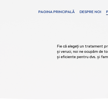
PAGINA PRINCIPALĂ
DESPRE NOI
Find your solut
countries
 eficiente
Fie că alegeți un tratament pr
și veruci, noi ne ocupăm de toa
și eficiente pentru dvs. și fami
Choose your langua
PAGINA PRINCIPALĂ
Bosnia (Bosnian)
Croatia (Croatian)