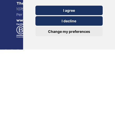
TheOTCLab B.V.
Fred. Roeskestraat 115,
1076 EE Amsterdam, The Netherlands
I agree
Per ulteriori informazioni, visitare il sito
www.theotclab.com
I decline
Change my preferences