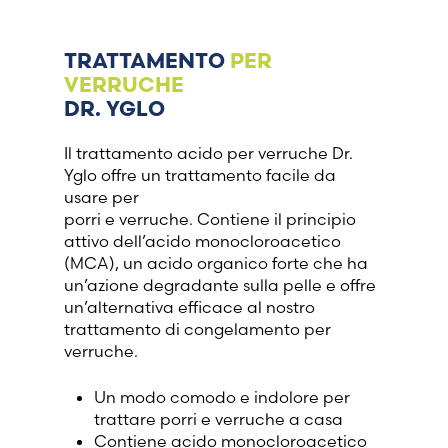
France (French)
TRATTAMENTO
PER
VERRUCHE
Finland (Finnish)
DR. YGLO
Hong Kong (Chinese)
Il trattamento acido per verruche Dr.
Yglo offre un trattamento facile da
usare per
India (Hindi)
porri e verruche. Contiene il principio
attivo dell’acido monocloroacetico
Ireland (Irish)
(MCA), un acido organico forte che ha
un’azione degradante sulla pelle e offre
un’alternativa efficace al nostro
Italy (Italian)
trattamento di congelamento per
verruche.
Kuwait (Arabic)
Un modo comodo e indolore per
Latvia (Latvian)
trattare porri e verruche a casa
Contiene acido monocloroacetico