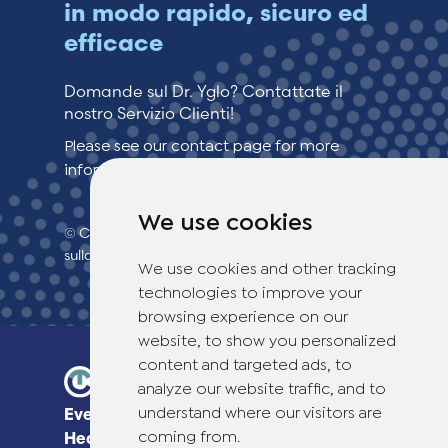
in modo rapido, sicuro ed
efficace
Domande sul Dr. Yglo? Contattate il
nostro Servizio Clienti!
Please see our contact page for more
information.
We use cookies
© Copyright 2026 TheOTCLab B.V.
> politica
sulla privacy
We use cookies and other tracking
technologies to improve your
browsing experience on our
website, to show you personalized
content and targeted ads, to
analyze our website traffic, and to
understand where our visitors are
Everyday Smart
coming from.
Healthcare Solutions