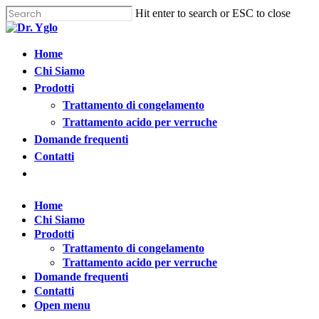
Cl
Skip
Hit enter to search or ESC to close
me
to
Close
main
Search
content
Menu
Home
Find your solution in these countries
Chi Siamo
Prodotti
Choose your language
Trattamento di congelamento
Trattamento acido per verruche
Domande frequenti
Home
Contatti
Open
Bosnia (Bosnian)
menu
Home
Croatia (Croatian)
Chi Siamo
Prodotti
Trattamento di congelamento
Estonia (Estonian)
Trattamento acido per verruche
Domande frequenti
France (French)
Contatti
Open menu
Finland (Finnish)