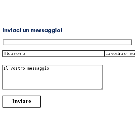
Puoi anche contattare il nostro servizio clienti
Poland (Polish)
telefonicamente nei giorni feriali al numero +31 (0)85
4444 202 dalle 08:30 alle 17:00.
Portugal (Portuguese)
Inviaci un messaggio!
Serbia (Serbian)
Slovenia (Slovene)
Spain (Spanish)
Sweden (Swedish)
Switzerland (Deutsch)
Switzerland (French)
Switzerland (Italian)