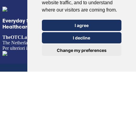
website traffic, and to understand
where our visitors are coming from.
Everyday Smart
I agree
Healthcare Solutions
TheOTCLab B.V.
Fred. Roeskestraat 115, 1076 EE Amsterdam,
I decline
The Netherlands
Per ulteriori informazioni, visitare il sito
www.theotclab.com
Change my preferences