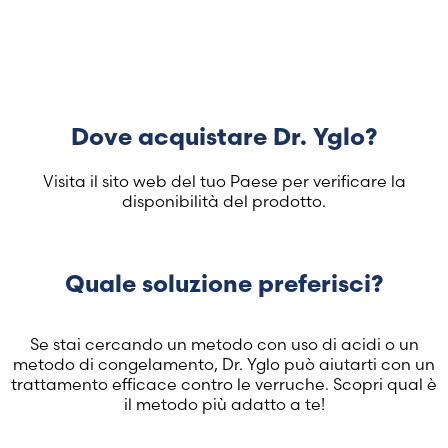
United Arab Emirates (Arabic)
United Kingdom (English)
United States (English)
Dove acquistare Dr. Yglo?
Visita il sito web del tuo Paese per verificare la
disponibilità del prodotto.
Quale soluzione preferisci?
Se stai cercando un metodo con uso di acidi o un
metodo di congelamento, Dr. Yglo può aiutarti con un
trattamento efficace contro le verruche. Scopri qual è
il metodo più adatto a te!
Visualizza i prodotti