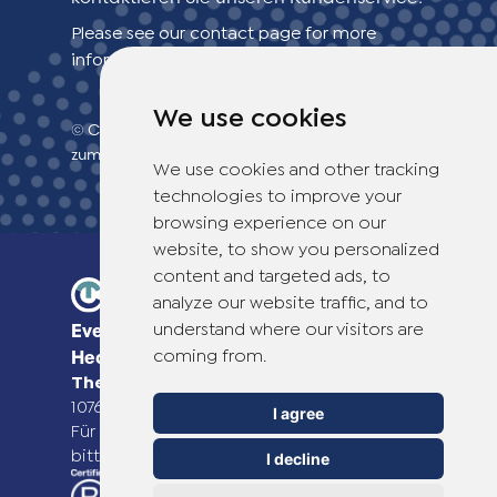
Please see our contact page for more
information.
We use cookies
© Copyright 2026 TheOTCLab B.V.
> Erklärung
zum Datenschutz
We use cookies and other tracking
technologies to improve your
browsing experience on our
website, to show you personalized
content and targeted ads, to
analyze our website traffic, and to
understand where our visitors are
Everyday Smart
coming from.
Healthcare Solutions
TheOTCLab B.V.
Fred. Roeskestraat 115,
1076 EE Amsterdam, The Netherlands
I agree
Für weitere Informationen besuchen Sie
bitte
www.theotclab.com
I decline