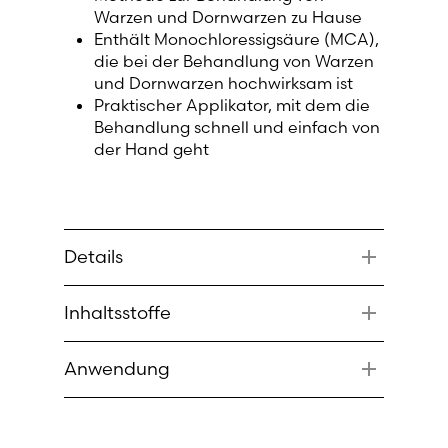
Warzen und Dornwarzen zu Hause
Lithuania (Lithuanian)
Enthält Monochloressigsäure (MCA),
die bei der Behandlung von Warzen
Moldova (Moldovan)
und Dornwarzen hochwirksam ist
Praktischer Applikator, mit dem die
Morocco (French)
Behandlung schnell und einfach von
der Hand geht
Poland (Polish)
Portugal (Portuguese)
Details
Serbia (Serbian)
Verwenden Sie die Dr. Yglo
Inhaltsstoffe
Säurebehandlung für Warzen nur einmal
Slovenia (Slovene)
pro Woche. Je nach Größe und Dicke
Monochloressigsäure, gereinigtes
der Warze kann es erforderlich sein, die
Anwendung
Wasser
Behandlung nach einer Woche zu
Spain (Spanish)
wiederholen.
Die Flasche auf einen festen
Untergrund stellen, der gegen die
Sweden (Swedish)