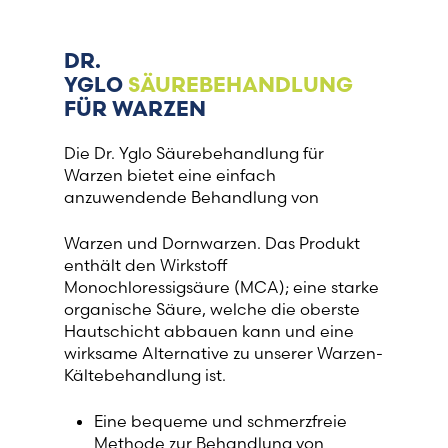
France (French)
DR.
YGLO
SÄUREBEHANDLUNG
Finland (Finnish)
FÜR WARZEN
Hong Kong (Chinese)
Die Dr. Yglo Säurebehandlung für
Warzen bietet eine einfach
anzuwendende Behandlung von
India (Hindi)
Warzen und Dornwarzen. Das Produkt
Ireland (Irish)
enthält den Wirkstoff
Monochloressigsäure (MCA); eine starke
organische Säure, welche die oberste
Italy (Italian)
Hautschicht abbauen kann und eine
wirksame Alternative zu unserer Warzen-
Kuwait (Arabic)
Kältebehandlung ist.
Latvia (Latvian)
Eine bequeme und schmerzfreie
Methode zur Behandlung von