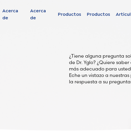
Acerca
Acerca
Productos
Productos
Articu
de
de
Find your solut
these countrie
¿Tiene alguna pregunta sob
de Dr. Yglo? ¿Quiere saber 
stas.
más adecuado para usted? 
Choose your lang
Eche un vistazo a nuestras
la respuesta a su pregunta
Inicio
Bosnia (Bosnian)
Croatia (Croatian)