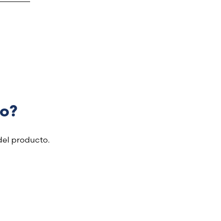
or lo
lo?
del producto.