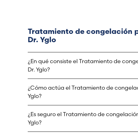
Tratamiento de congelación p
Dr. Yglo
¿En qué consiste el Tratamiento de cong
Dr. Yglo?
El Tratamiento de congelación para las verru
¿Cómo actúa el Tratamiento de congelaci
contrastada y eficaz para tratar las verrugas 
Yglo?
Dr. Yglo utiliza un aplicador único diseñado
¿Es seguro el Tratamiento de congelación
de la punta metálica de precisión garantiza u
circundante de posibles daños y propiciando
Yglo?
El Tratamiento de congelación para las verrug