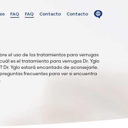
Close
Open
los
FAQ
FAQ
Contacto
Contacto
menu
menu
ion in
s
re el uso de los tratamientos para verrugas
cuál es el tratamiento para verrugas Dr. Yglo
Dr. Yglo estará encantado de aconsejarle.
uage
 preguntas frecuentes para ver si encuentra
.