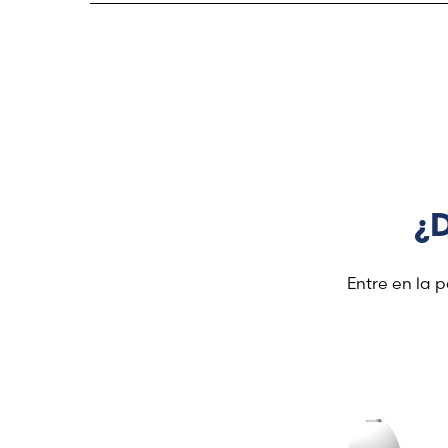
después de cada uso. El líquido necesitará u
Al desechar el envase, respete la normativa e
que no verá un resultado inmediato tras su a
¿D
Entre en la 