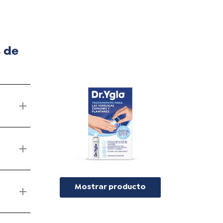
 de
dondeada
a
Mostrar producto