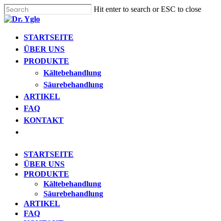
Cl
Skip
Hit enter to search or ESC to close
me
to
Close
main
Search
content
Menu
STARTSEITE
Find your solution in these countries
ÜBER UNS
PRODUKTE
Choose your language
Kältebehandlung
Säurebehandlung
ARTIKEL
STARTSEITE
FAQ
KONTAKT
Bosnia (Bosnian)
Open
menu
Croatia (Croatian)
STARTSEITE
ÜBER UNS
Estonia (Estonian)
PRODUKTE
Kältebehandlung
Säurebehandlung
France (French)
ARTIKEL
FAQ
Finland (Finnish)