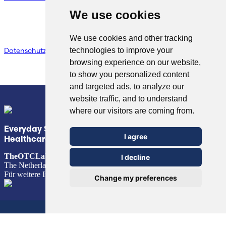
We use cookies
We use cookies and other tracking
© Copyright 2026 TheOTCLab B.V.
> Erklärung zum
technologies to improve your
Datenschutz
browsing experience on our website,
to show you personalized content
and targeted ads, to analyze our
website traffic, and to understand
where our visitors are coming from.
Everyday Smart
I agree
Healthcare Solutions
TheOTCLab B.V.
Fred. Roeskestraat 115, 1076 EE Amsterdam,
I decline
The Netherlands
Für weitere Informationen besuchen Sie bitte
www.theotclab.com
Change my preferences