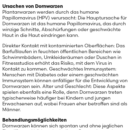
Ursachen von Dornwarzen
United Arab Emirates (Arabic)
Plantarwarzen werden durch das humane
Papillomavirus (HPV) verursacht: Die Hauptursache für
Dornwarzen ist das humane Papillomavirus, das durch
United Kingdom (English)
winzige Schnitte, Abschürfungen oder geschwächte
Haut in die Haut eindringen kann.
United States (English)
Direkter Kontakt mit kontaminierten Oberflächen: Das
Barfußlaufen in feuchten öffentlichen Bereichen wie
Schwimmbädern, Umkleideräumen oder Duschen in
Fitnessstudios erhöht das Risiko, mit dem Virus in
Kontakt zu kommen. Geschwächtes Immunsystem:
Menschen mit Diabetes oder einem geschwächten
Immunsystem können anfälliger für die Entwicklung von
Dornwarzen sein. Alter und Geschlecht: Diese Aspekte
spielen ebenfalls eine Rolle, denn Dornwarzen treten
typischerweise häufiger bei Kindern und jungen
Erwachsenen auf, wobei Frauen eher betroffen sind als
Männer.
Behandlungsmöglichkeiten
Dornwarzen können sich spontan und ohne jeglichen