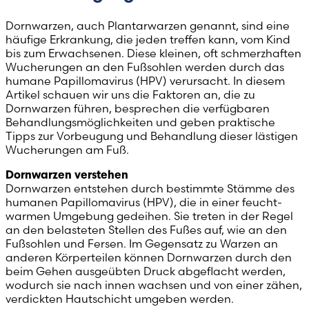
Dornwarzen, auch Plantarwarzen genannt, sind eine
Poland (Polish)
häufige Erkrankung, die jeden treffen kann, vom Kind
bis zum Erwachsenen. Diese kleinen, oft schmerzhaften
Portugal (Portuguese)
Wucherungen an den Fußsohlen werden durch das
humane Papillomavirus (HPV) verursacht. In diesem
Artikel schauen wir uns die Faktoren an, die zu
Serbia (Serbian)
Dornwarzen führen, besprechen die verfügbaren
Behandlungsmöglichkeiten und geben praktische
Slovenia (Slovene)
Tipps zur Vorbeugung und Behandlung dieser lästigen
Wucherungen am Fuß.
Spain (Spanish)
Dornwarzen verstehen
Dornwarzen entstehen durch bestimmte Stämme des
Sweden (Swedish)
humanen Papillomavirus (HPV), die in einer feucht-
warmen Umgebung gedeihen. Sie treten in der Regel
an den belasteten Stellen des Fußes auf, wie an den
Switzerland (Deutsch)
Fußsohlen und Fersen. Im Gegensatz zu Warzen an
anderen Körperteilen können Dornwarzen durch den
Switzerland (French)
beim Gehen ausgeübten Druck abgeflacht werden,
wodurch sie nach innen wachsen und von einer zähen,
verdickten Hautschicht umgeben werden.
Switzerland (Italian)