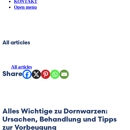
KONTAKT
Open menu
Hong Kong (Chinese)
India (Hindi)
Ireland (Irish)
All articles
Italy (Italian)
All articles
Kuwait (Arabic)
Latvia (Latvian)
Lithuania (Lithuanian)
Alles Wichtige zu Dornwarzen:
Moldova (Moldovan)
Ursachen, Behandlung und Tipps
zur Vorbeugung
Morocco (French)